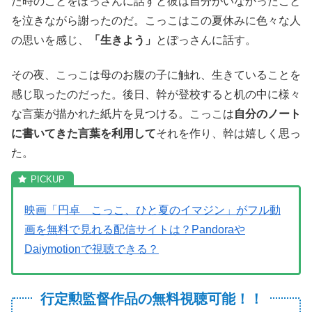
た時のことをぽっさんに話すと彼は自分がいなかったこと
を泣きながら謝ったのだ。こっこはこの夏休みに色々な人
の思いを感じ、
「生きよう」
とぽっさんに話す。
その夜、こっこは母のお腹の子に触れ、生きていることを
感じ取ったのだった。後日、幹が登校すると机の中に様々
な言葉が描かれた紙片を見つける。こっこは
自分のノート
に書いてきた言葉を利用して
それを作り、幹は嬉しく思っ
た。
映画「円卓 こっこ、ひと夏のイマジン」がフル動
画を無料で見れる配信サイトは？Pandoraや
Daiymotionで視聴できる？
行定勲監督作品の無料視聴可能！！