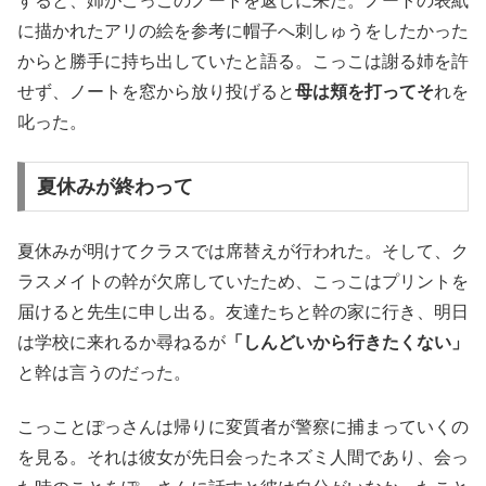
すると、姉がこっこのノートを返しに来た。ノートの表紙
に描かれたアリの絵を参考に帽子へ刺しゅうをしたかった
からと勝手に持ち出していたと語る。こっこは謝る姉を許
せず、ノートを窓から放り投げると
母は頬を打ってそ
れを
叱った。
夏休みが終わって
夏休みが明けてクラスでは席替えが行われた。そして、ク
ラスメイトの幹が欠席していたため、こっこはプリントを
届けると先生に申し出る。友達たちと幹の家に行き、明日
は学校に来れるか尋ねるが
「しんどいから行きたくない」
と幹は言うのだった。
こっことぽっさんは帰りに変質者が警察に捕まっていくの
を見る。それは彼女が先日会ったネズミ人間であり、会っ