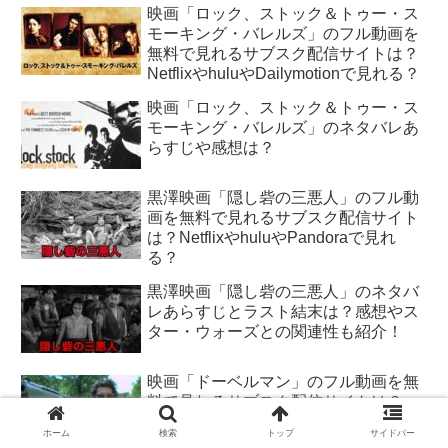
映画「ロック、ストック＆トゥー・ス
モーキング・バレルズ」のフル動画を
無料で見れるサブスク配信サイトは？
NetflixやhuluやDailymotionで見れる？
映画「ロック、ストック＆トゥー・ス
モーキング・バレルズ」のネタバレあ
らすじや感想は？
黒澤映画「隠し砦の三悪人」のフル動
画を無料で見れるサブスク配信サイト
は？NetflixやhuluやPandoraで見れ
る？
黒澤映画「隠し砦の三悪人」のネタバ
レあらすじとラスト結末は？感想やス
ター・ウォーズとの関連性も紹介！
映画「ドーベルマン」のフル動画を無
料で見れるサブスク配信サイトは？
NetflixやHuluやPandoraで視聴でき
ホーム
検索
トップ
サイドバー
る？