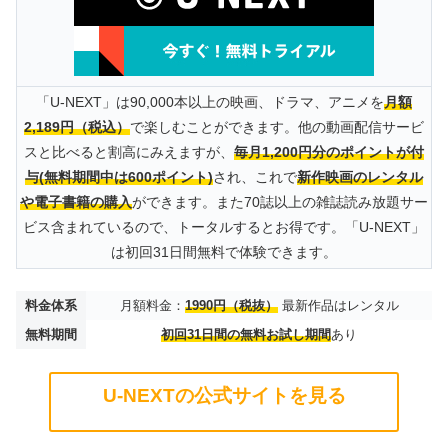
「U-NEXT」は90,000本以上の映画、ドラマ、アニメを
月額
2,189円（税込）
で楽しむことができます。他の動画配信サービ
スと比べると割高にみえますが、
毎月1,200円分のポイントが付
与(無料期間中は600ポイント)
され、これで
新作映画のレンタル
や電子書籍の購入
ができます。また70誌以上の雑誌読み放題サー
ビス含まれているので、トータルするとお得です。「U-NEXT」
は初回31日間無料で体験できます。
料金体系
月額料金：
1990円（税抜）
最新作品はレンタル
無料期間
初回31日間の無料お試し期間
あり
U-NEXTの公式サイトを見る