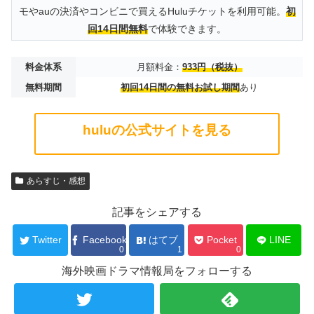
モやauの決済やコンビニで買えるHuluチケットを利用可能。
初
回14日間無料
で体験できます。
料金体系
月額料金：
933円（税抜）
無料期間
初回14日間の無料お試し期間
あり
huluの公式サイトを見る
あらすじ・感想
記事をシェアする
Twitter
Facebook
はてブ
Pocket
LINE
0
1
0
海外映画ドラマ情報局をフォローする