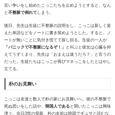
言い争いをし始めたこっこたちを止めようとすると、なん
と
不整脈で倒れて
しまう。
後日、先生は生徒に不整脈の説明をし、こっこは新しく覚
えた単語などをノートに書き留めようとした。すると、ノ
ートが無いことに気付き慌てて探し回る。生徒の一人が
「パニックで不整脈になるぞ！」
と叫ぶと彼女は心臓を抑
えてうずくまり、先生は「おまえは違うだろ？」と言うの
だった。生徒たちはこっこが再びマネっこをしたとはやし
立てる。
朴のお見舞い
こっこは友達と数人で朴の家にお見舞いへ。彼の不整脈で
死ぬ思いをした話や、
韓国人である
と聞いたこっこは興味
津々。在日3世の母親、朴の名前は韓国でギュサと読むな