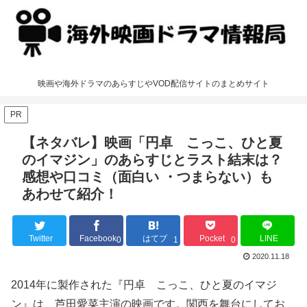
映画や海外ドラマのあらすじやVOD配信サイトのまとめサイト
PR
【ネタバレ】映画「円卓 こっこ、ひと夏
のイマジン」のあらすじとラスト結末は？
感想や口コミ（面白い ・つまらない）も
あわせて紹介！
Twitter
Facebook
はてブ
Pocket
LINE
0
1
0
2020.11.18
2014年に製作された『円卓 こっこ、ひと夏のイマジ
ン』は、芦田愛菜主演の映画です。関西を舞台にしてお