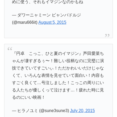
めに使う、それもイマジンなのかもね
— ダワーニャミーン ビャンバドルジ
(@maru666it)
August 5, 2015
『円卓 こっこ、ひと夏のイマジン』芦田愛菜ち
ゃんが凄すぎるぅ〜！難しい役柄なのに完璧に演
技できていてすごいぃ！ただかわいいだけじゃな
くて、いろんな表情を見せていて面白い！内容も
すごく良くて…号泣しました！こっこの周りにい
る人たちが優しくって泣けます…！疲れた時に見
るのにいい映画！
— ヒラノユミ (@sune3sune3)
July 20, 2015