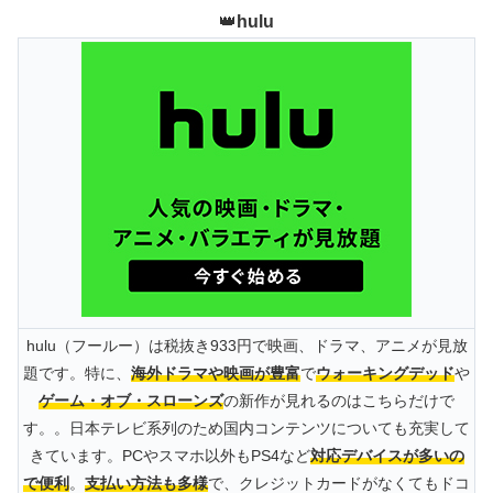
👑
hulu
hulu（フールー）は税抜き933円で映画、ドラマ、アニメが見放
題です。特に、
海外ドラマや映画が豊富
で
ウォーキングデッド
や
ゲーム・オブ・スローンズ
の新作が見れるのはこちらだけで
す。。日本テレビ系列のため国内コンテンツについても充実して
きています。PCやスマホ以外もPS4など
対応デバイスが多いの
で便利
。
支払い方法も多様
で、クレジットカードがなくてもドコ