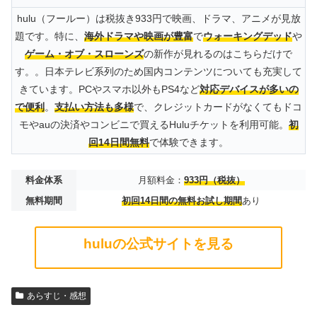
hulu（フールー）は税抜き933円で映画、ドラマ、アニメが見放
題です。特に、
海外ドラマや映画が豊富
で
ウォーキングデッド
や
ゲーム・オブ・スローンズ
の新作が見れるのはこちらだけで
す。。日本テレビ系列のため国内コンテンツについても充実して
きています。PCやスマホ以外もPS4など
対応デバイスが多いの
で便利
。
支払い方法も多様
で、クレジットカードがなくてもドコ
モやauの決済やコンビニで買えるHuluチケットを利用可能。
初
回14日間無料
で体験できます。
料金体系
月額料金：
933円（税抜）
無料期間
初回14日間の無料お試し期間
あり
huluの公式サイトを見る
あらすじ・感想