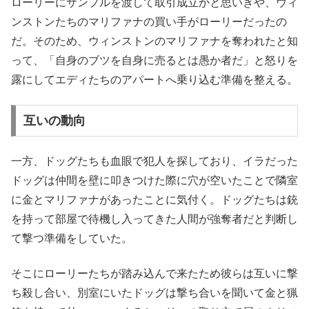
ローリーにサンプルを渡して取引成立かと思いきや、ウィ
ンストンたちのマリファナの買い手がローリーだったの
だ。そのため、ウィンストンのマリファナを奪われたと知
って、「自身のブツを自身に売るとは愚か者だ」と怒りを
露にしてエディたちのアパートへ乗り込む準備を整える。
互いの動向
一方、ドッグたちも血眼で犯人を探しており、イラだった
ドッグは仲間を壁に叩きつけた際に穴が空いたことで隣室
に金とマリファナがあったことに気付く。ドッグたちは銃
を持って部屋で待機し入ってきた人間が強奪者だと判断し
て撃つ準備をしていた。
そこにローリーたちが踏み込んで来たため彼らは互いに撃
ち殺し合い、別室にいたドッグは撃ち合いを聞いて金と猟