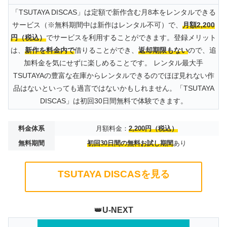
「TSUTAYA DISCAS」は定額で新作含む月8本をレンタルできる
サービス（※無料期間中は新作はレンタル不可）で、
月額2,200
円（税込）
でサービスを利用することができます。登録メリット
は、
新作を料金内で
借りることができ、
返却期限もない
ので、追
加料金を気にせずに楽しめることです。 レンタル最大手
TSUTAYAの豊富な在庫からレンタルできるのでほぼ見れない作
品はないといっても過言ではないかもしれません。「TSUTAYA
DISCAS」は初回30日間無料で体験できます。
料金体系
月額料金：
2,200円（税込）
無料期間
初回30日間の無料お試し期間
あり
TSUTAYA DISCASを見る
👑
U-NEXT