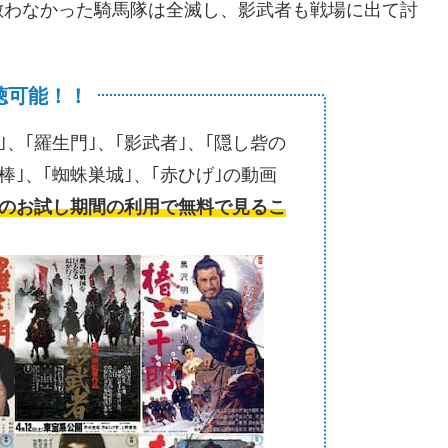
敵わなかった騎馬隊は全滅し、影武者も戦場に出て討
聴可能！！
、｢羅生門｣、｢影武者｣、｢隠し砦の
棒｣、｢蜘蛛巣城｣、｢赤ひげ｣の動画
のお試し期間の利用で無料で見るこ