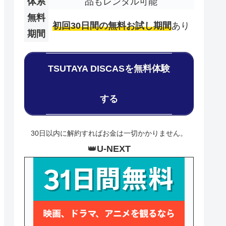
体系
品もレンタル可能
無料
初回30日間の無料お試し期間
あり
期間
TSUTAYA DISCASを無料体験
する
30日以内に解約すればお金は一切かかりません。
👑
U-NEXT