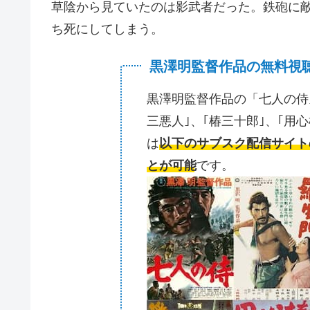
草陰から見ていたのは影武者だった。鉄砲に
ち死にしてしまう。
黒澤明監督作品の無料視
黒澤明監督作品の「七人の侍｣
三悪人｣、｢椿三十郎｣、｢用心
は
以下のサブスク配信サイト
とが可能
です。