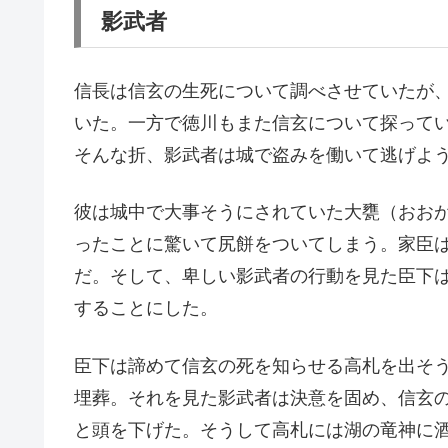
影武者
信長は信玄の生死について調べさせていたが
いた。一方で徳川もまた信玄について探って
そんな折、影武者は城で盗みを働いて逃げよ
彼は城中で大事そうにされていた大甕（おお
ったことに驚いて尻餅をついてしまう。家臣
だ。そして、卑しい影武者の行動を見た臣下
することにした。
臣下は諦めて信玄の死を知らせる高札を出そ
埋葬。それを見た影武者は決意を固め、信玄
と頭を下げた。そうして高札には湖の竜神に