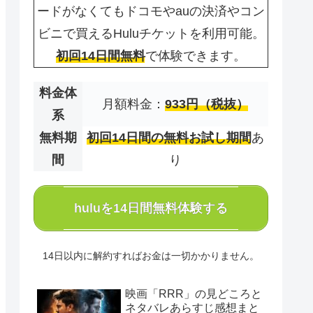
ードがなくてもドコモやauの決済やコン
ビニで買えるHuluチケットを利用可能。
初回14日間無料
で体験できます。
料金体
月額料金：
933円（税抜）
系
無料期
初回14日間の無料お試し期間
あ
間
り
huluを14日間無料体験する
14日以内に解約すればお金は一切かかりません。
映画「RRR」の見どころと
ネタバレあらすじ感想まと