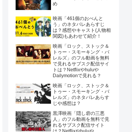
め
映画「461個のおべんと
う」のネタバレあらすじ
は？感想やキャスト(人物相
関図)もあわせて紹介！
映画「ロック、ストック＆
トゥー・スモーキング・バ
レルズ」のフル動画を無料
で見れるサブスク配信サイ
トは？Netflixやhuluや
Dailymotionで見れる？
映画「ロック、ストック＆
トゥー・スモーキング・バ
レルズ」のネタバレあらす
じや感想は？
黒澤映画「隠し砦の三悪
人」のフル動画を無料で見
れるサブスク配信サイト
は？Netflixやhuluや