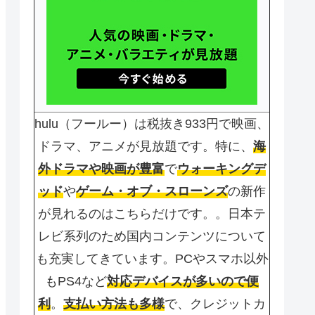
hulu（フールー）は税抜き933円で映画、
ドラマ、アニメが見放題です。特に、
海
外ドラマや映画が豊富
で
ウォーキングデ
ッド
や
ゲーム・オブ・スローンズ
の新作
が見れるのはこちらだけです。。日本テ
レビ系列のため国内コンテンツについて
も充実してきています。PCやスマホ以外
もPS4など
対応デバイスが多いので便
利
。
支払い方法も多様
で、クレジットカ