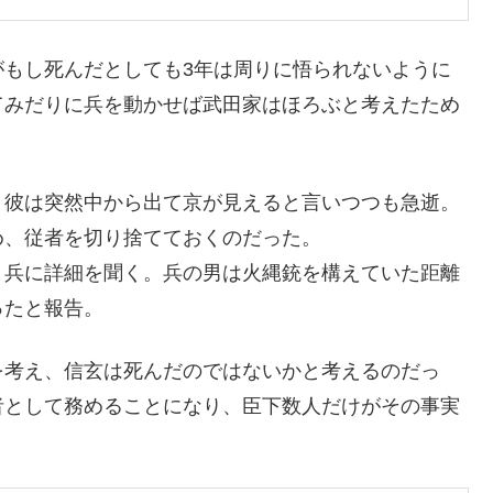
がもし死んだとしても3年は周りに悟られないように
てみだりに兵を動かせば武田家はほろぶと考えたため
、彼は突然中から出て京が見えると言いつつも急逝。
め、従者を切り捨てておくのだった。
う兵に詳細を聞く。兵の男は火縄銃を構えていた距離
ったと報告。
を考え、信玄は死んだのではないかと考えるのだっ
者として務めることになり、臣下数人だけがその事実