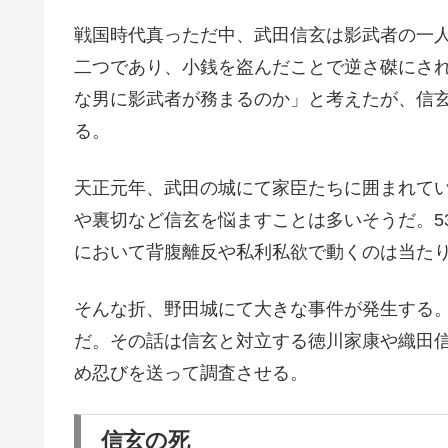
戦国時代真っただ中、武田信玄は影武者の一
二つであり、小銭を盗んだことで逆さ磔にさ
な男に影武者が務まるのか」と考えたが、信
る。
天正元年、武田の城にて家臣たちに囲まれて
や裏切など信玄を悩ますことは多いそうだ。5
において背腹離反や私利私欲で動くのは当た
そんな折、野田城にて大きな事件が発生する
だ。その話は信玄と対立する徳川家康や織田
め忍びを送って調査させる。
信玄の死