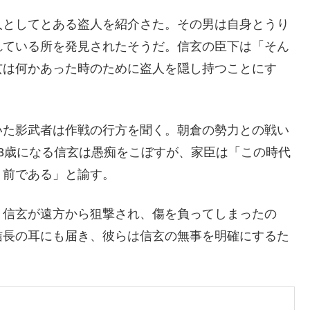
人としてとある盗人を紹介さた。その男は自身とうり
れている所を発見されたそうだ。信玄の臣下は「そん
玄は何かあった時のために盗人を隠し持つことにす
いた影武者は作戦の行方を聞く。朝倉の勢力との戦い
3歳になる信玄は愚痴をこぼすが、家臣は「この時代
り前である」と諭す。
。信玄が遠方から狙撃され、傷を負ってしまったの
信長の耳にも届き、彼らは信玄の無事を明確にするた