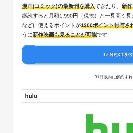
漫画(コミック)の最新刊を購入
できたり、
新作
継続すると月額1,990円（税抜）と一見高
などに使えるポイントが
1200ポイント付与さ
うに
新作映画も見ることが可能
です。
U-NEXT
31日以内に解約す
hulu