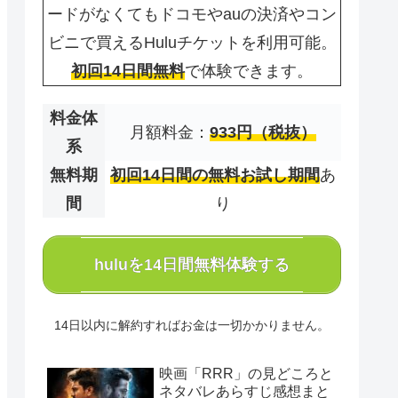
ードがなくてもドコモやauの決済やコン
ビニで買えるHuluチケットを利用可能。
初回14日間無料
で体験できます。
料金体
月額料金：
933円（税抜）
系
無料期
初回14日間の無料お試し期間
あ
間
り
huluを14日間無料体験する
14日以内に解約すればお金は一切かかりません。
映画「RRR」の見どころと
ネタバレあらすじ感想まと