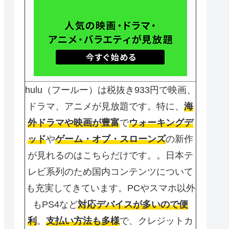
hulu（フールー）は税抜き933円で映画、
ドラマ、アニメが見放題です。特に、
海
外ドラマや映画が豊富
で
ウォーキングデ
ッド
や
ゲーム・オブ・スローンズ
の新作
が見れるのはこちらだけです。。日本テ
レビ系列のため国内コンテンツについて
も充実してきています。PCやスマホ以外
もPS4など
対応デバイスが多いので便
利
。
支払い方法も多様
で、クレジットカ