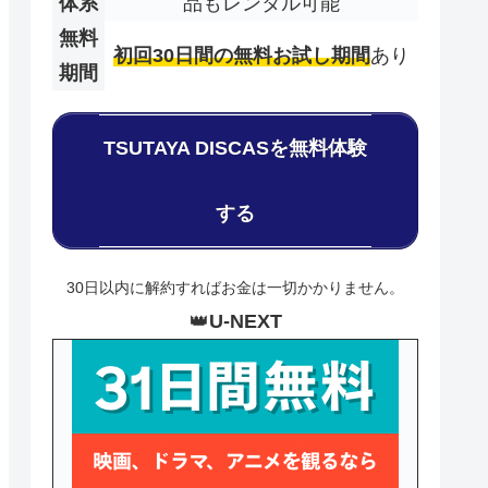
体系
品もレンタル可能
無料
初回30日間の無料お試し期間
あり
期間
TSUTAYA DISCASを無料体験
する
30日以内に解約すればお金は一切かかりません。
👑
U-NEXT