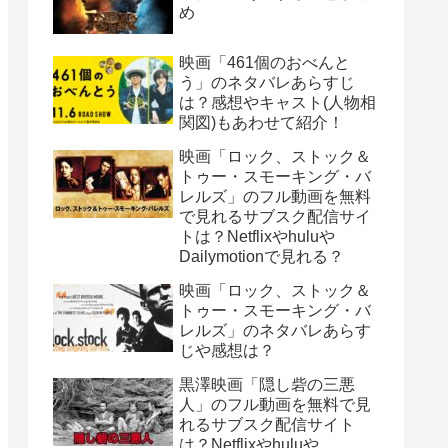
め
映画「461個のおべんと
う」のネタバレあらすじ
は？感想やキャスト(人物相
関図)もあわせて紹介！
映画「ロック、ストック＆
トゥー・スモーキング・バ
レルズ」のフル動画を無料
で見れるサブスク配信サイ
トは？Netflixやhuluや
Dailymotionで見れる？
映画「ロック、ストック＆
トゥー・スモーキング・バ
レルズ」のネタバレあらす
じや感想は？
黒澤映画「隠し砦の三悪
人」のフル動画を無料で見
れるサブスク配信サイト
は？Netflixやhuluや