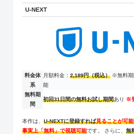
U-NEXT
料金体
月額料金：
2,189円（税込）
※無料期
系
能
無料期
初回31日間の無料お試し期間
あり
※
間
本作は、
U-NEXTに登録すれば
見ることが可能
事実上「無料」で視聴可能
です。 さらに、
無