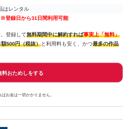
品はレンタル
り
※登録日から31日間利用可能
す。登録して
無料期間中に解約すれば
事実上「無料」
月額500円（税抜）
と利用料も安く、かつ
最多の作品
。
回無料おためしをする
ればお金は一切かかりません。