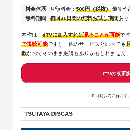
料金体系
月額料金：
500円（税抜）
最新作
無料期間
初回31日間の無料お試し期間
あ
本作は、
dTVに加入すれば
見ることが可能
で
で視聴可能
ですし、他のサービスと比べても
数
なのでそのまま継続もありかもしれません
dTVの初
31日間以内に解約す
TSUTAYA DISCAS