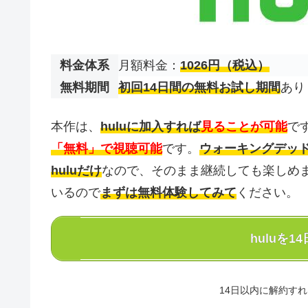
料金体系
月額料金：
1026円（税込）
無料期間
初回14日間の無料お試し期間
あ
本作は、
huluに加入すれば
見ることが可能
で
「無料」で視聴可能
です。
ウォーキングデッ
huluだけ
なので、そのまま継続しても楽しめ
いるので
まずは無料体験してみて
ください。
huluを
14日以内に解約す