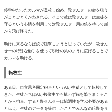
停学中だったカルマが登校し始め、殺せんせーの命を狙う
がことごとくかわされる。そこで彼は殺せんせーは生徒を
守るという心情を利用して対殺せんせー用の銃を持って崖
から飛び降りた。
助けに来るならば銃で狙撃しようと思っていたが、殺せん
せーの特殊な触手を使って蜘蛛の巣のように広げることで
カルマを助ける。
転校生
ある日、自立思考固定砲台というAIが生徒として転校して
きた。生徒たちはAIが授業中でも構わず銃を撃ちまくるこ
とから拘束。すると殺せんせーは協調性を学ぶ必要がある
と伝え、生徒のデータを提供したことでみんなの暗殺をサ