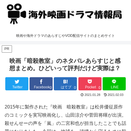
映画や海外ドラマのあらすじやVOD配信サイトのまとめサイト
PR
映画「暗殺教室」のネタバレあらすじと感
想まとめ。ひどいって評判だけど実際は？
Twitter
Facebook
はてブ
Pocket
LINE
0
0
0
2021.01.28
2021.02.03
2015年に製作された『映画 暗殺教室』は松井優征原作
のコミックを実写映画化し、山田涼介や菅田将暉が出演。
殺せんせーの声を「嵐」の二宮和也が担当したことでも話