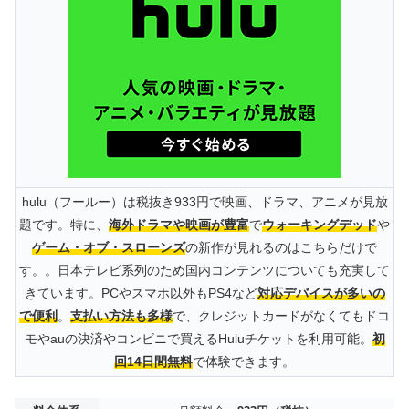
hulu（フールー）は税抜き933円で映画、ドラマ、アニメが見放
題です。特に、
海外ドラマや映画が豊富
で
ウォーキングデッド
や
ゲーム・オブ・スローンズ
の新作が見れるのはこちらだけで
す。。日本テレビ系列のため国内コンテンツについても充実して
きています。PCやスマホ以外もPS4など
対応デバイスが多いの
で便利
。
支払い方法も多様
で、クレジットカードがなくてもドコ
モやauの決済やコンビニで買えるHuluチケットを利用可能。
初
回14日間無料
で体験できます。