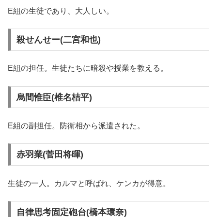
E組の生徒であり、大人しい。
殺せんせー(二宮和也)
E組の担任。生徒たちに暗殺や授業を教える。
烏間惟臣(椎名桔平)
E組の副担任。防衛相から派遣された。
赤羽業(菅田将暉)
生徒の一人。カルマと呼ばれ、ケンカが得意。
自律思考固定砲台(橋本環奈)