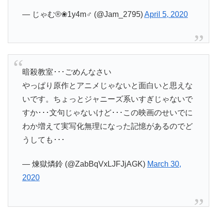
— じゃむ︎®︎❀1y4m♂ (@Jam_2795)
April 5, 2020
暗殺教室･･･ごめんなさい
やっぱり原作とアニメじゃないと面白いと思えな
いです。ちょっとジャニーズ系いすぎじゃないで
すか･･･文句じゃないけど･･･この映画のせいでに
わか増えて実写化無理になった記憶があるのでど
うしても･･･
— 煉獄燐鈴 (@ZabBqVxLJFJjAGK)
March 30,
2020