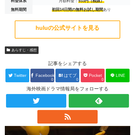
料金体系
月額料金：
933円（税抜）
無料期間
初回14日間の無料お試し期間
あり
huluの公式サイトを見る
あらすじ・感想
記事をシェアする
Twitter
Facebook
はてブ
Pocket
LINE
0
0
0
海外映画ドラマ情報局をフォローする