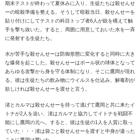
期末テストが終わって夏休みに入り、生徒たちは殺せんせ
ーの暗殺準備を整える。そうして暗殺当日、殺せんせーを
貼り付けにしてテストの科目トップ者6人が銃を構えて触
手を撃ち抜いた。すると、周囲に用意しておいた水を一斉
に発射する生徒たち。
水が苦手な殺せんせーは防御形態に変化すると同時に大き
な爆発を起こした。殺せんせーはボール状の球体となって
あらゆる攻撃から身を守る体制になり、そこに鷹岡が現れ
る。彼は生徒たちの飲み物にウイルスを仕込み、解毒剤が
欲しければ殺せんせーを渡せと言う。
渚とカルマは殺せんせーを持って逃げて鷹岡と共に来たイ
トナが2人を追い、渚はカルマと協力してイトナを戦闘不
能にし鷹岡の元へ。すると、彼は生徒の1人を人質に取っ
ていた・・・渚は袋ごと殺せんせーを渡すと中身が違った
ことに鷹岡は驚いた。