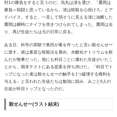
対1の勝負をすると言うのだ。烏丸は渚を選び、「鷹岡は
勝負＝戦闘と思っているから、渚は暗殺を心掛けろ」とア
ドバイス。すると、一見して弱そうに見える渚に油断した
鷹岡は瞬時にナイフを突きつけられてしまった。鷹岡は去
り、再び生徒たちは元の日常に戻る。
ある日、科学の実験で奥田が毒を作ったと言い殺せんせー
に渡す。彼は素直な暗殺法を褒め、水酸化ナトリウムを飲
んだが無事だった。他にも科目ごとに優れた生徒がいたこ
とから、期末テストにある提案を持ち掛けた。「科目でト
ップになった者は殺せんせーの触手を1つ破壊する権利を
与える」と言われた生徒たちは勉強に励み、みごと6人の
生徒が科目トップとなったのだ。
殺せんせー(ラスト結末)