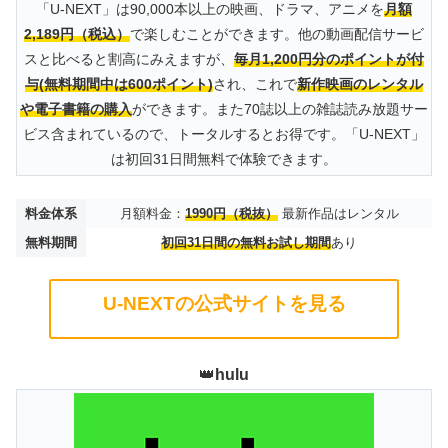
「U-NEXT」は90,000本以上の映画、ドラマ、アニメを
月額
2,189円（税込）
で楽しむことができます。他の動画配信サービ
スと比べると割高にみえますが、
毎月1,200円分のポイントが付
与(無料期間中は600ポイント)
され、これで
新作映画のレンタル
や電子書籍の購入
ができます。また70誌以上の雑誌読み放題サー
ビス含まれているので、トータルするとお得です。「U-NEXT」
は初回31日間無料で体験できます。
料金体系
月額料金：
1990円（税抜）
最新作品はレンタル
無料期間
初回31日間の無料お試し期間
あり
U-NEXTの公式サイトを見る
👑
hulu