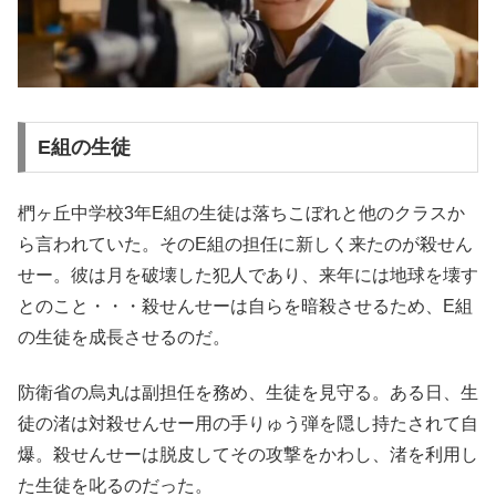
E組の生徒
椚ヶ丘中学校3年E組の生徒は落ちこぼれと他のクラスか
ら言われていた。そのE組の担任に新しく来たのが殺せん
せー。彼は月を破壊した犯人であり、来年には地球を壊す
とのこと・・・殺せんせーは自らを暗殺させるため、E組
の生徒を成長させるのだ。
防衛省の烏丸は副担任を務め、生徒を見守る。ある日、生
徒の渚は対殺せんせー用の手りゅう弾を隠し持たされて自
爆。殺せんせーは脱皮してその攻撃をかわし、渚を利用し
た生徒を叱るのだった。