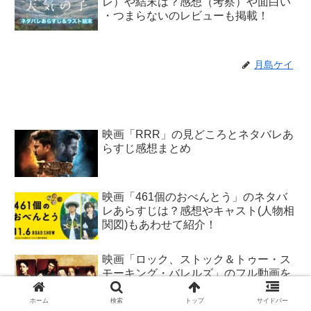
レ）や結末は？感想（考察）や面白い
・つまらないのレビューも掲載！
月島ケイ
映画「RRR」の見どころとネタバレあ
らすじ感想まとめ
映画「461個のおべんとう」のネタバ
レあらすじは？感想やキャスト(人物相
関図)もあわせて紹介！
映画「ロック、ストック＆トゥー・ス
モーキング・バレルズ」のフル動画を
無料で見れるサブスク配信サイトは？
NetflixやhuluやDailymotionで見れる？
ホーム
検索
トップ
サイドバー