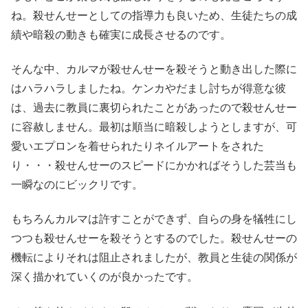
ね。殺せんせーとしての指導力も良いため、生徒たちの成
績や暗殺の動きも確実に成長させるのです。
そんな中、カルマが殺せんせーを殺そうと動き出した際に
はハラハラしましたね。ケンカやだまし討ちが得意な彼
は、過去に教員に裏切られたことがあったので殺せんせー
に容赦しません。最初は順当に暗殺しようとしますが、可
愛いエプロンを着せられたりネイルアートをされた
り・・・殺せんせーのスピードにかかればそうした芸当も
一瞬なのにビックリです。
もちろんカルマは許すことができず、自らの身を犠牲にし
つつも殺せんせーを殺そうとするのでした。殺せんせーの
機転によりそれは阻止されましたが、教員と生徒の関係が
深く描かれていくのが良かったです。