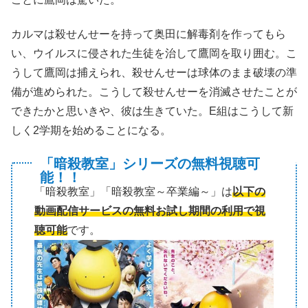
カルマは殺せんせーを持って奥田に解毒剤を作ってもら
い、ウイルスに侵された生徒を治して鷹岡を取り囲む。こ
うして鷹岡は捕えられ、殺せんせーは球体のまま破壊の準
備が進められた。こうして殺せんせーを消滅させたことが
できたかと思いきや、彼は生きていた。E組はこうして新
しく2学期を始めることになる。
「暗殺教室」シリーズの無料視聴可
能！！
「暗殺教室」「暗殺教室～卒業編～」は
以下の
動画配信サービスの無料お試し期間の利用で視
聴可能
です。