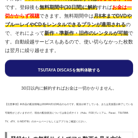
です。登録後も
無料期間中(30日間)に解約
すれば
お金は一
切かからず視聴
できます。無料期間中は
月8本までDVDや
ブルーレイやCDをレンタルできるプランが適用される
の
で、それによって
新作・準新作・旧作のレンタルが可能
で
す。自動繰越サービスもあるので、使い切らなかった枚数
は翌月に繰り越せます。
TSUTAYA DISCASを無料体験する
30日以内に解約すればお金は一切かかりません。
【注意事項】本作品の配信情報は2019年6月1日時点のものです。配信が終了している、または見放題が終了している
可能性がございますので、現在の配信状況については各公式サイト（Hulu、FODプレミアム、Paravi、TSUTAYA
TV、dTV、U-NEXT等）のホームページもしくはアプリをご確認ください。