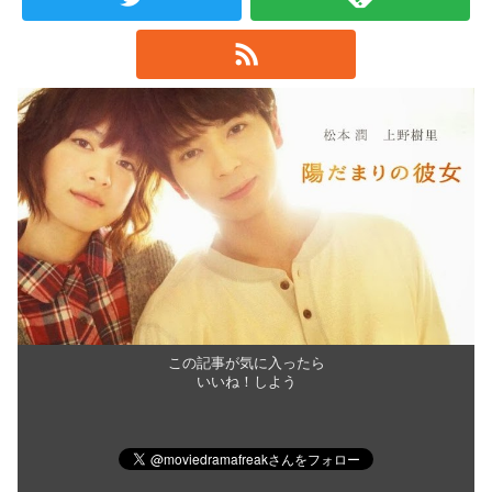
この記事が気に入ったら
いいね！しよう