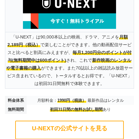
「U-NEXT」は90,000本以上の映画、ドラマ、アニメを
月額
2,189円（税込）
で楽しむことができます。他の動画配信サービ
スと比べると割高にみえますが、
毎月1,200円分のポイントが付
与(無料期間中は600ポイント)
され、これで
新作映画のレンタル
や電子書籍の購入
ができます。また70誌以上の雑誌読み放題サー
ビス含まれているので、トータルするとお得です。「U-NEXT」
は初回31日間無料で体験できます。
料金体系
月額料金：
1990円（税抜）
最新作品はレンタル
無料期間
初回31日間の無料お試し期間
あり
U-NEXTの公式サイトを見る