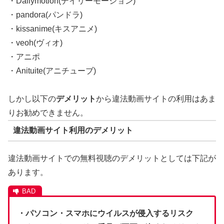
・Dailymotion(デイリーモーション)
・pandora(パンドラ)
・kissanime(キスアニメ)
・veoh(ヴィオ)
・アニポ
・Anituite(アニチューブ)
しかし以下の
デメリット
から違法動画サイトの利用はあま
りお勧めできません。
違法動画サイト利用のデメリット
違法動画サイトでの無料視聴のデメリットとしては下記が
あります。
・パソコン・スマホにウイルスが侵入するリスク