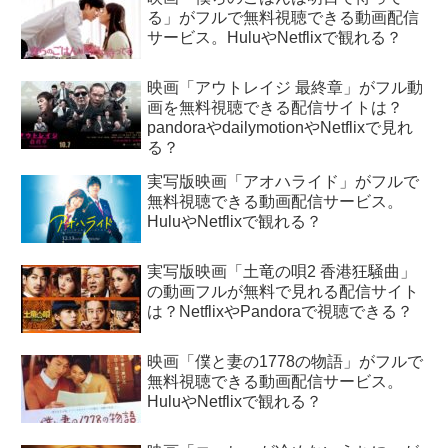
る」がフルで無料視聴できる動画配信
サービス。HuluやNetflixで観れる？
映画「アウトレイジ 最終章」がフル動
画を無料視聴できる配信サイトは？
pandoraやdailymotionやNetflixで見れ
る？
実写版映画「アオハライド」がフルで
無料視聴できる動画配信サービス。
HuluやNetflixで観れる？
実写版映画「土竜の唄2 香港狂騒曲」
の動画フルが無料で見れる配信サイト
は？NetflixやPandoraで視聴できる？
映画「僕と妻の1778の物語」がフルで
無料視聴できる動画配信サービス。
HuluやNetflixで観れる？