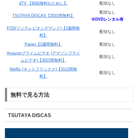
dTV 【初回無料おためし】
配信なし
配信なし
TSUTAYA DISCAS【30日間無料】
※DVDレンタル有
FOD(フジテレビオンデマンド)【2週間無
配信なし
料】
Paravi【2週間無料】
配信なし
Amazonプライムビデオ (アマゾンプライ
配信なし
ムビデオ)【30日間無料】
Netflix (ネットフリックス)【31日間無
配信なし
料】
無料で見る方法
TSUTAYA DISCAS