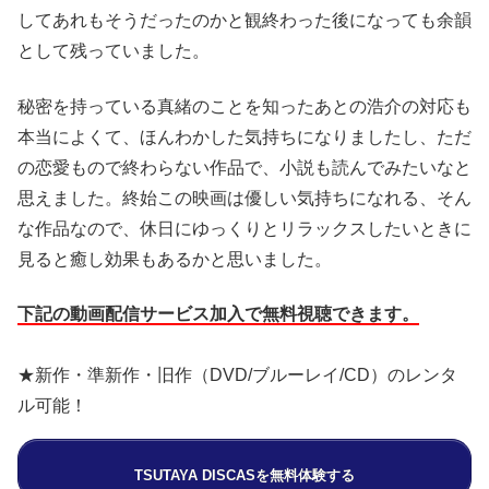
してあれもそうだったのかと観終わった後になっても余韻
として残っていました。
秘密を持っている真緒のことを知ったあとの浩介の対応も
本当によくて、ほんわかした気持ちになりましたし、ただ
の恋愛もので終わらない作品で、小説も読んでみたいなと
思えました。終始この映画は優しい気持ちになれる、そん
な作品なので、休日にゆっくりとリラックスしたいときに
見ると癒し効果もあるかと思いました。
下記の動画配信サービス加入で無料視聴できます。
★新作・準新作・旧作（DVD/ブルーレイ/CD）のレンタ
ル可能！
TSUTAYA DISCASを無料体験する