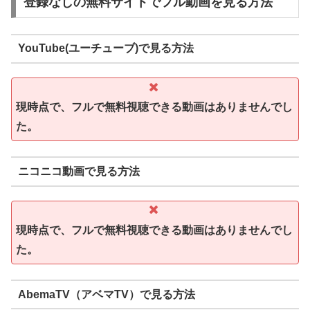
登録なしの無料サイトでフル動画を見る方法
YouTube(ユーチューブ)で見る方法
現時点で、フルで無料視聴できる動画はありませんでし
た。
ニコニコ動画で見る方法
現時点で、フルで無料視聴できる動画はありませんでし
た。
AbemaTV（アベマTV）で見る方法