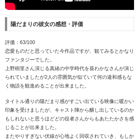
陽だまりの彼女の感想・評価
評価：63/100
恋愛ものだと思っていた今作品ですが、観てみるとかなり
ファンタジーでした。
上野樹里さん演じる真緒の中学時代を葵わかなさんが演じ
られていましたが2人の雰囲気が似ていて何の違和感もな
く物語を観進めることが出来ました。
タイトル通りの陽だまり感がすごい出ている映像に暖かい
印象を受けましたが、キャスト陣から醸し出しているのか
もしれないと思うほどどの役者さんからもあたたかさを感
じることが出来ました。
またやりすぎない伏線が心地よく回収されていき、もしか