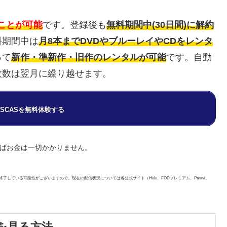
ことが可能
です。登録後も
無料期間中(30日間)に解約
料期間中は
月8本までDVDやブルーレイやCDをレンタ
って
新作・準新作・旧作のレンタルが可能
です。自動
枚数は翌月に繰り越せます。
 DISCASを無料体験する
ればお金は一切かかりません。
了している可能性がございますので、現在の配信状況については各公式サイト（Hulu、FODプレミアム、Paravi、
を見る方法