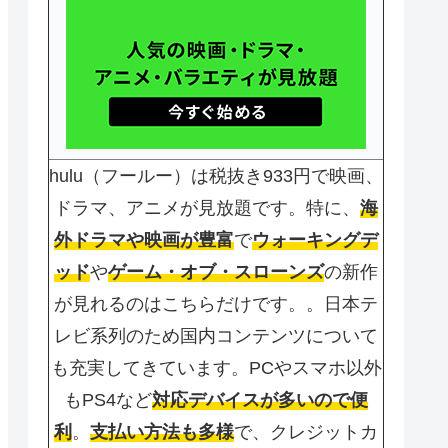
hulu（フールー）は税抜き933円で映画、
ドラマ、アニメが見放題です。特に、
海
外ドラマや映画が豊富
で
ウォーキングデ
ッド
や
ゲーム・オブ・スローンズ
の新作
が見れるのはこちらだけです。。日本テ
レビ系列のため国内コンテンツについて
も充実してきています。PCやスマホ以外
もPS4など
対応デバイスが多いので便
利
。
支払い方法も多様
で、クレジットカ