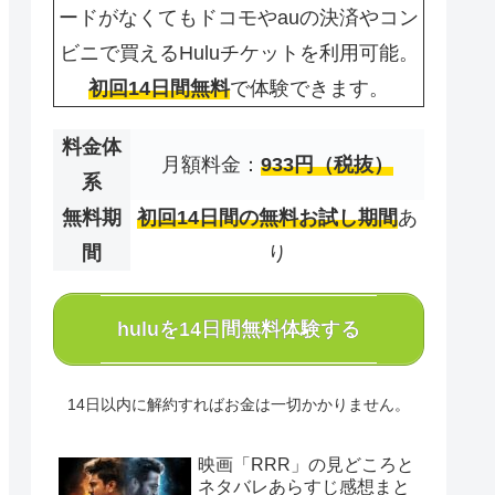
ードがなくてもドコモやauの決済やコン
ビニで買えるHuluチケットを利用可能。
初回14日間無料
で体験できます。
料金体
月額料金：
933円（税抜）
系
無料期
初回14日間の無料お試し期間
あ
間
り
huluを14日間無料体験する
14日以内に解約すればお金は一切かかりません。
映画「RRR」の見どころと
ネタバレあらすじ感想まと