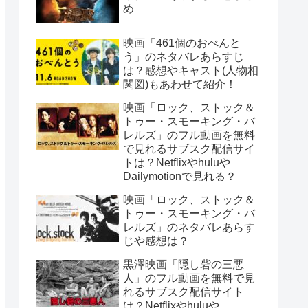
め
映画「461個のおべんと
う」のネタバレあらすじ
は？感想やキャスト(人物相
関図)もあわせて紹介！
映画「ロック、ストック＆
トゥー・スモーキング・バ
レルズ」のフル動画を無料
で見れるサブスク配信サイ
トは？Netflixやhuluや
Dailymotionで見れる？
映画「ロック、ストック＆
トゥー・スモーキング・バ
レルズ」のネタバレあらす
じや感想は？
黒澤映画「隠し砦の三悪
人」のフル動画を無料で見
れるサブスク配信サイト
は？Netflixやhuluや