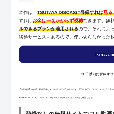
本作は、
TSUTAYA DISCASに登録すれば
見る
すれば
お金は一切かからず視聴
できます。無
ルできるプランが適用される
ので、それによ
繰越サービスもあるので、使い切らなかった
TSUTAYA
30日以内に解約す
【注意事項】本作品の配信情報は2019年8月14日時点のものです。配信が終了している、または見放題が終
TSUTAYA TV、dTV、U-NEXT等）のホームページもしくはアプリをご確認ください。
登録なしの無料サイトでフル動画