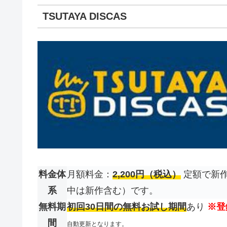
TSUTAYA DISCAS
料金体
月額料金：
2,200円（税込）
定額で新作
系
中は新作含む）です。
無料期
初回30日間の無料お試し期間
あり
※登
間
自動更新となります。