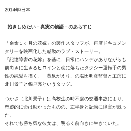
2014年/日本
抱きしめたい－真実の物語－のあらすじ
「余命１ヶ月の花嫁」の製作スタッフが、再度ドキュメン
タリーを映画化した感動のラブ・ストーリー。
『記憶障害の花嫁』を基に、日常にハンデがありながらも
前向きに生きるヒロインと恋に落ちたタクシー運転手の男
性の純愛を描く。「黄泉がえり」の塩田明彦監督と主演に
北川景子と錦戸亮というタッグ。
つかさ（北川景子）は高校生の時不慮の交通事故により、
奇跡的に命は助かったものの、左半身と記憶に障害が残っ
た。
それでも勝ち気な彼女は、明るく前向きに生きていた。