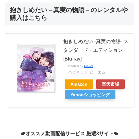
抱きしめたい－真実の物語－のレンタルや
購入はこちら
抱きしめたい -真実の物語- ス
タンダード・エディション
[Blu-ray]
created by
Rinker
ハピネット ピーエム
Amazon
楽天市場
Yahooショッピング
👑
オススメ動画配信サービス 厳選3サイト
👑