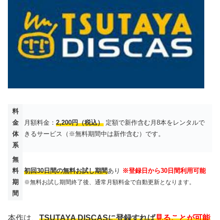
料
金
月額料金：
2,200円（税込）
定額で新作含む月8本をレンタルで
体
きるサービス（※無料期間中は新作含む）です。
系
無
料
初回30日間の無料お試し期間
あり
※登録日から30日間利用可能
期
※無料お試し期間終了後、通常月額料金で自動更新となります。
間
本作は、
TSUTAYA DISCASに登録すれば
見ることが可能