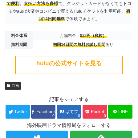
で便利
。
支払い方法も多様
で、クレジットカードがなくてもドコ
モやauの決済やコンビニで買えるHuluチケットを利用可能。
初
回14日間無料
で体験できます。
料金体系
月額料金：
933円（税抜）
無料期間
初回14日間の無料お試し期間
あり
huluの公式サイトを見る
邦画
記事をシェアする
Twitter
Facebook
はてブ
Pocket
LINE
0
0
0
海外映画ドラマ情報局をフォローする