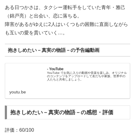
ある日つかさは、タクシー運転手をしていた青年・雅己
（錦戸亮）と出会い、恋に落ちる。
障害があるがゆえに2人はいくつもの困難に直面しながら
も互いの愛を貫いていく…。
抱きしめたい－真実の物語－の予告編動画
- YouTube
YouTube でお気に入りの動画や音楽を楽しみ、オリジナル
のコンテンツをアップロードして友だちや家族、世界中の
人たちと共有しましょう。
youtu.be
抱きしめたい－真実の物語－の感想・評価
評価：60/100