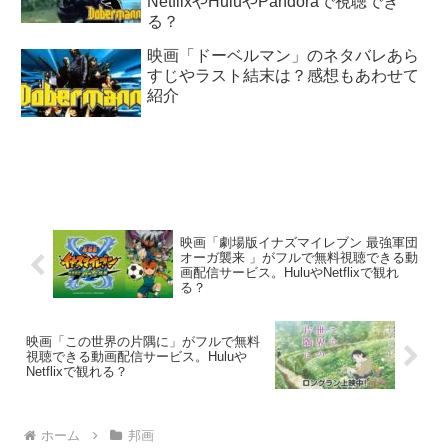
NetflixやHuluやPandoraで視聴でき
る？
映画「ドーベルマン」のネタバレあら
すじやラスト結末は？感想もあわせて
紹介
映画「劇場版イナズマイレブン 最強軍団
オーガ襲来 」がフルで無料視聴できる動
画配信サービス。HuluやNetflixで観れ
る？
映画「この世界の片隅に」がフルで無料
視聴できる動画配信サービス。Huluや
Netflixで観れる？
ホーム
邦画