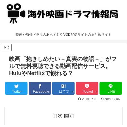
映画や海外ドラマのあらすじやVOD配信サイトのまとめサイト
PR
映画「抱きしめたい－真実の物語－」がフ
ルで無料視聴できる動画配信サービス。
HuluやNetflixで観れる？
Twitter
Facebook
はてブ
Pocket
LINE
0
0
0
2019.07.10
2019.12.06
目次