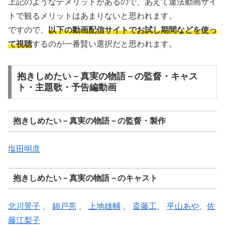
上記のようなデメリットがあるので、あえて違法動画サイ
トで観るメリットはあまりないと思われます。
ですので、
以下の動画配信サイトでお試し期間などを使っ
て視聴
するのが一番賢い選択だと思われます。
抱きしめたい－真実の物語－の監督・キャス
ト・主題歌・予告編動画
抱きしめたい－真実の物語－の監督・製作
塩田明彦
抱きしめたい－真実の物語－のキャスト
北川景子
、
錦戸亮
、
上地雄輔
、
斎藤工
、
平山あや
、
佐
藤江梨子