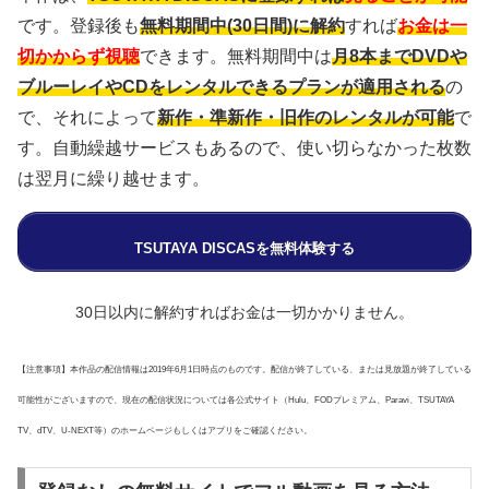
です。登録後も
無料期間中(30日間)に解約
すれば
お金は一
切かからず視聴
できます。無料期間中は
月8本までDVDや
ブルーレイやCDをレンタルできるプランが適用される
の
で、それによって
新作・準新作・旧作のレンタルが可能
で
す。自動繰越サービスもあるので、使い切らなかった枚数
は翌月に繰り越せます。
TSUTAYA DISCASを無料体験する
30日以内に解約すればお金は一切かかりません。
【注意事項】本作品の配信情報は2019年6月1日時点のものです。配信が終了している、または見放題が終了している
可能性がございますので、現在の配信状況については各公式サイト（Hulu、FODプレミアム、Paravi、TSUTAYA
TV、dTV、U-NEXT等）のホームページもしくはアプリをご確認ください。