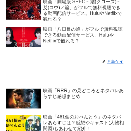
映画「劇場版 SPEC～結(クローズ)～
爻(コウ)ノ篇」がフルで無料視聴でき
る動画配信サービス。HuluやNetflixで
観れる？
映画「八日目の蝉」がフルで無料視聴
できる動画配信サービス。Huluや
Netflixで観れる？
月島ケイ
映画「RRR」の見どころとネタバレあ
らすじ感想まとめ
映画「461個のおべんとう」のネタバ
レあらすじは？感想やキャスト(人物相
関図)もあわせて紹介！