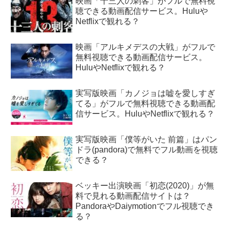
映画「十三人の刺客」がフルで無料視
聴できる動画配信サービス。Huluや
Netflixで観れる？
映画「アルキメデスの大戦」がフルで
無料視聴できる動画配信サービス。
HuluやNetflixで観れる？
実写版映画「カノジョは嘘を愛しすぎ
てる」がフルで無料視聴できる動画配
信サービス。HuluやNetflixで観れる？
実写版映画「僕等がいた 前篇」はパン
ドラ(pandora)で無料でフル動画を視聴
できる？
ベッキー出演映画「初恋(2020)」が無
料で見れる動画配信サイトは？
PandoraやDaiymotionでフル視聴でき
る？