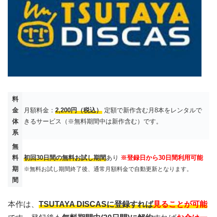
料
金
月額料金：
2,200円（税込）
定額で新作含む月8本をレンタルで
体
きるサービス（※無料期間中は新作含む）です。
系
無
料
初回30日間の無料お試し期間
あり
※登録日から30日間利用可能
期
※無料お試し期間終了後、通常月額料金で自動更新となります。
間
本作は、
TSUTAYA DISCASに登録すれば
見ることが可能