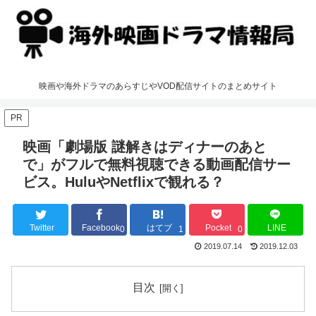
映画や海外ドラマのあらすじやVOD配信サイトのまとめサイト
PR
映画「劇場版 謎解きはディナーのあと
で」がフルで無料視聴できる動画配信サー
ビス。HuluやNetflixで観れる？
Twitter
Facebook
はてブ
Pocket
LINE
0
1
0
2019.07.14
2019.12.03
目次