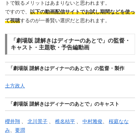
トで観るメリットはあまりないと思われます。
ですので、
以下の動画配信サイトでお試し期間などを使っ
て視聴
するのが一番賢い選択だと思われます。
「劇場版 謎解きはディナーのあとで」の監督・
キャスト・主題歌・予告編動画
「劇場版 謎解きはディナーのあとで」の監督・製作
土方政人
「劇場版 謎解きはディナーのあとで」のキャスト
櫻井翔
、
北川景子
、
椎名桔平
、
中村雅俊
、
桜庭なな
み
、
要潤