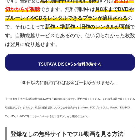
です。登録後も
無料期間中(30日間)に解約
すれば
お金は一
切かからず視聴
できます。無料期間中は
月8本までDVDや
ブルーレイやCDをレンタルできるプランが適用される
の
で、それによって
新作・準新作・旧作のレンタルが可能
で
す。自動繰越サービスもあるので、使い切らなかった枚数
は翌月に繰り越せます。
TSUTAYA DISCASを無料体験する
30日以内に解約すればお金は一切かかりません。
【注意事項】本作品の配信情報は2019年6月1日時点のものです。配信が終了している、または見放題が終了している
可能性がございますので、現在の配信状況については各公式サイト（Hulu、FODプレミアム、Paravi、TSUTAYA
TV、dTV、U-NEXT等）のホームページもしくはアプリをご確認ください。
登録なしの無料サイトでフル動画を見る方法