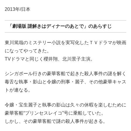
2013年/日本
「劇場版 謎解きはディナーのあとで」のあらすじ
東川篤哉のミステリー小説を実写化したＴＶドラマが映画
になってやってきた。
TVドラマと同じく櫻井翔、北川景子主演。
シンガポール行きの豪華客船で起きた殺人事件の謎を解く
毒舌な執事・影山と令嬢の刑事・麗子、その他豪華キャス
トが連なる。
令嬢・宝生麗子と執事の影山は久々の休暇を楽しむために
豪華客船“プリンセスレイコ”号に乗船していた。
しかし、その豪華客船で謎の殺人事件が起きる。