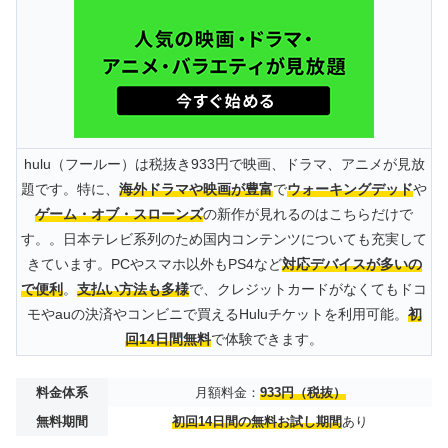
hulu（フールー）は税抜き933円で映画、ドラマ、アニメが見放
題です。特に、
海外ドラマや映画が豊富
で
ウォーキングデッド
や
ゲーム・オブ・スローンズ
の新作が見れるのはこちらだけで
す。。日本テレビ系列のため国内コンテンツについても充実して
きています。PCやスマホ以外もPS4など
対応デバイスが多いの
で便利
。
支払い方法も多様
で、クレジットカードがなくてもドコ
モやauの決済やコンビニで買えるHuluチケットを利用可能。
初
回14日間無料
で体験できます。
料金体系
月額料金：
933円（税抜）
無料期間
初回14日間の無料お試し期間
あり