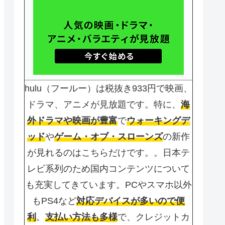
hulu（フールー）は税抜き933円で映画、
ドラマ、アニメが見放題です。特に、
海
外ドラマや映画が豊富
で
ウォーキングデ
ッド
や
ゲーム・オブ・スローンズ
の新作
が見れるのはこちらだけです。。日本テ
レビ系列のため国内コンテンツについて
も充実してきています。PCやスマホ以外
もPS4など
対応デバイスが多いので便
利
。
支払い方法も多様
で、クレジットカ