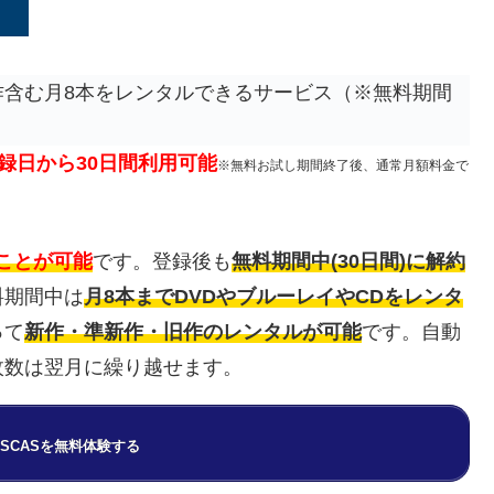
含む月8本をレンタルできるサービス（※無料期間
録日から30日間利用可能
※無料お試し期間終了後、通常月額料金で
ことが可能
です。登録後も
無料期間中(30日間)に解約
料期間中は
月8本までDVDやブルーレイやCDをレンタ
って
新作・準新作・旧作のレンタルが可能
です。自動
枚数は翌月に繰り越せます。
 DISCASを無料体験する