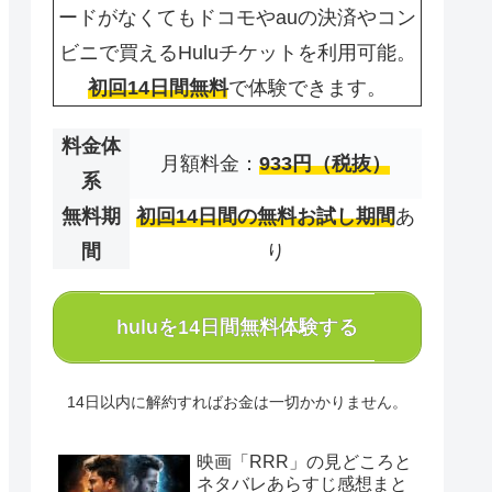
ードがなくてもドコモやauの決済やコン
ビニで買えるHuluチケットを利用可能。
初回14日間無料
で体験できます。
料金体
月額料金：
933円（税抜）
系
無料期
初回14日間の無料お試し期間
あ
間
り
huluを14日間無料体験する
14日以内に解約すればお金は一切かかりません。
映画「RRR」の見どころと
ネタバレあらすじ感想まと