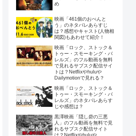
め
映画「461個のおべんと
う」のネタバレあらすじ
は？感想やキャスト(人物相
関図)もあわせて紹介！
映画「ロック、ストック＆
トゥー・スモーキング・バ
レルズ」のフル動画を無料
で見れるサブスク配信サイ
トは？Netflixやhuluや
Dailymotionで見れる？
映画「ロック、ストック＆
トゥー・スモーキング・バ
レルズ」のネタバレあらす
じや感想は？
黒澤映画「隠し砦の三悪
人」のフル動画を無料で見
れるサブスク配信サイト
は？Netflixやhuluや