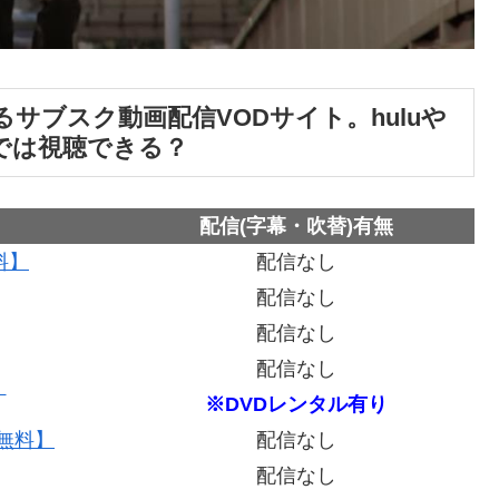
サブスク動画配信VODサイト。huluや
デオでは視聴できる？
配信(字幕・吹替)有無
料】
配信なし
配信なし
配信なし
配信なし
】
※DVDレンタル有り
間無料】
配信なし
配信なし