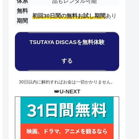
体系
品もレンタル可能
無料
初回30日間の無料お試し期間
あり
期間
TSUTAYA DISCASを無料体験
する
30日以内に解約すればお金は一切かかりません。
👑
U-NEXT