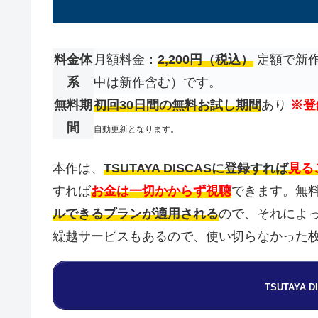
料金体
月額料金：
2,200円（税込）
定額で新作
系
中は新作含む）です。
無料期
初回30日間の無料お試し期間
あり
※登
間
自動更新となります。
本作は、
TSUTAYA DISCASに登録すれば
見る
すれば
お金は一切かからず視聴
できます。無
ルできるプランが適用される
ので、それによ
繰越サービスもあるので、使い切らなかった
TSUTAYA