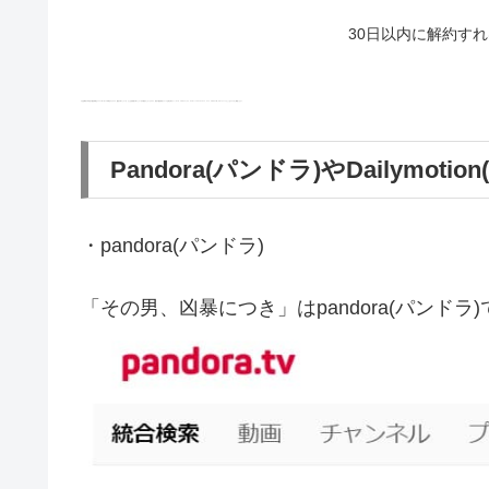
30日以内に解約す
【注意事項】本作品の配信情報は2021年7月13日時点のものです。配信が終了している、または見放題が終了している可能性がございますので、現在の配信状況については各公式サイト（Hulu、FODプレミアム、Paravi、TSUTAYA TV、dTV、U-NEXT等）のホームページもしくはアプリをご確認ください。
Pandora(パンドラ)やDailym
・pandora(パンドラ)
「その男、凶暴につき」はpandora(パンド