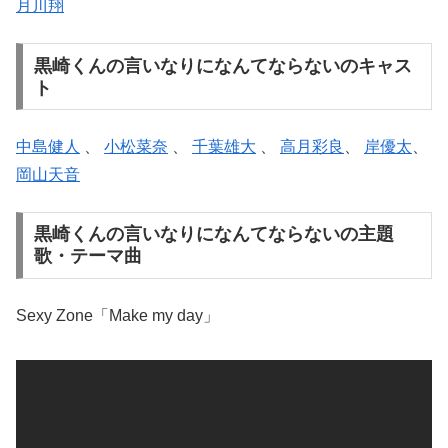
月川翔
黒崎くんの言いなりになんてならないのキャス
ト
中島健人
、
小松菜奈
、
千葉雄大
、
高月彩良
、
岸優太
、
岡山天音
黒崎くんの言いなりになんてならないの主題
歌・テーマ曲
Sexy Zone「Make my day」