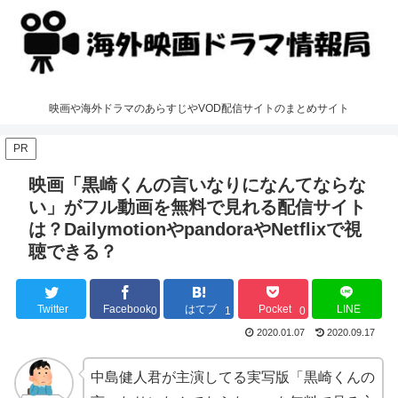
映画や海外ドラマのあらすじやVOD配信サイトのまとめサイト
PR
映画「黒崎くんの言いなりになんてならな
い」がフル動画を無料で見れる配信サイト
は？DailymotionやpandoraやNetflixで視
聴できる？
Twitter
Facebook
はてブ
Pocket
LINE
0
1
0
2020.01.07
2020.09.17
中島健人君が主演してる実写版「黒崎くんの