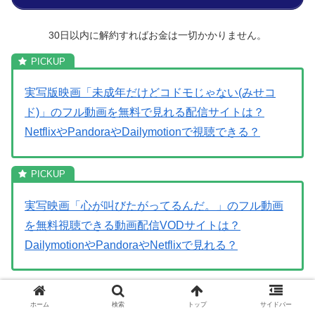
30日以内に解約すればお金は一切かかりません。
実写版映画「未成年だけどコドモじゃない(みせコ
ド)」のフル動画を無料で見れる配信サイトは？
NetflixやPandoraやDailymotionで視聴できる？
実写映画「心が叫びたがってるんだ。」のフル動画
を無料視聴できる動画配信VODサイトは？
DailymotionやPandoraやNetflixで見れる？
黒崎くんの言いなりになんて
ホーム
検索
トップ
サイドバー