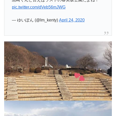
pic.twitter.com/dVeb56mJWG
— ゆいぽん (@Im_kenty)
April 24, 2020