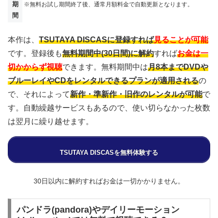
期
※無料お試し期間終了後、通常月額料金で自動更新となります。
間
本作は、
TSUTAYA DISCASに登録すれば
見ることが可能
です。登録後も
無料期間中(30日間)に解約
すれば
お金は一
切かからず視聴
できます。無料期間中は
月8本までDVDや
ブルーレイやCDをレンタルできるプランが適用される
の
で、それによって
新作・準新作・旧作のレンタルが可能
で
す。自動繰越サービスもあるので、使い切らなかった枚数
は翌月に繰り越せます。
TSUTAYA DISCASを無料体験する
30日以内に解約すればお金は一切かかりません。
パンドラ(pandora)やデイリーモーション