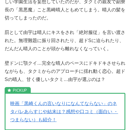
しい学園生活を妄想していたのだが、タクミの親友で副寮
長の「黒悪魔」こと黒崎晴人ともめてしまう。晴人の髪を
切ってしまったのだ。
罰として由宇は晴人にキスをされ「絶対服従」を言い渡さ
れた。無理難題に振り回されたり、超ドSに迫られたり、
だんだん晴人のことが頭から離れなくなっていく。
壁ドンに顎クイ…完全な晴人のペースにドキドキさせられ
ながらも、タクミからのアプローチに揺れ動く恋心。超ド
Sの晴人、甘く優しいタクミ…由宇が選ぶのは？
映画「黒崎くんの言いなりになんてならない」のネ
タバレあらすじや結末は？感想や口コミ（面白い ・
つまらない）も紹介！