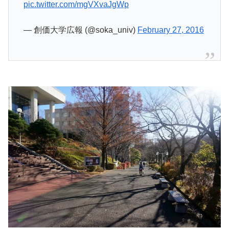
pic.twitter.com/mgVXvaJgWp
— 創価大学広報 (@soka_univ)
February 27, 2016