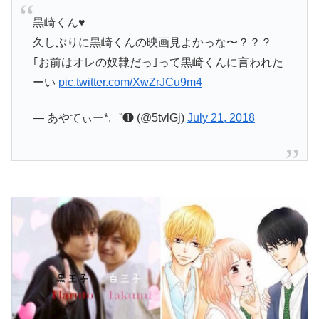
黒崎くん♥
久しぶりに黒崎くんの映画見よかっな〜？？？
｢お前はオレの奴隷だっ｣って黒崎くんに言われた
ーい
pic.twitter.com/XwZrJCu9m4
— あやてぃー*.゜❶ (@5tvlGj)
July 21, 2018