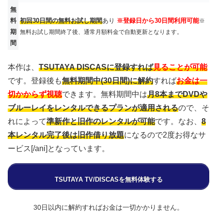
無
料
初回30日間の無料お試し期間
あり
※登録日から30日間利用可能
※
期
無料お試し期間終了後、通常月額料金で自動更新となります。
間
本作は、
TSUTAYA DISCASに登録すれば
見ることが可能
です。登録後も
無料期間中(30日間)に解約
すれば
お金は一
切かからず視聴
できます。無料期間中は
月8本までDVDや
ブルーレイをレンタルできるプランが適用される
ので、そ
れによって
準新作と旧作のレンタルが可能
です。なお、
8
本レンタル完了後は旧作借り放題
になるので2度お得なサ
ービス[/ani]となっています。
TSUTAYA TV/DISCASを無料体験する
30日以内に解約すればお金は一切かかりません。