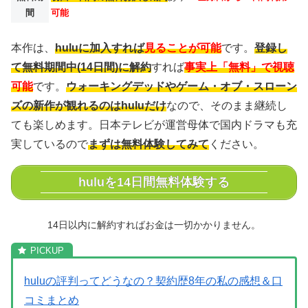
間
可能
本作は、
huluに加入すれば
見ることが可能
です。
登録し
て無料期間中(14日間)に解約
すれば
事実上「無料」で視聴
可能
です。
ウォーキングデッドやゲーム・オブ・スローン
ズの新作が観れるのはhuluだけ
なので、そのまま継続し
ても楽しめます。日本テレビが運営母体で国内ドラマも充
実しているので
まずは無料体験してみて
ください。
huluを14日間無料体験する
14日以内に解約すればお金は一切かかりません。
huluの評判ってどうなの？契約歴8年の私の感想＆口
コミまとめ