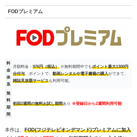
FODプレミアム
料
月額料金：
976円（税込）
※無料期間中でも
ポイント最大1300円
金
分付与
。ポイントで、
動画レンタルや電子書籍の購入
ができて、
体
雑誌見放題サービス
も利用可能。
系
無
料
初回2週間の無料お試し期間
あり
※登録日から2週間利用可能
期
間
本作は、
FOD(フジテレビオンデマンド)プレミアムに加入