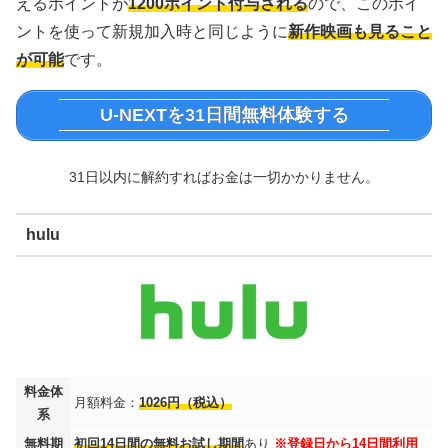
えるポイントが
1200ポイント付与される
ので、このポイ
ントを使って新規加入時と同じように
新作映画も見ること
が可能
です。
U-NEXTを31日間無料体験する
31日以内に解約すればお金は一切かかりません。
hulu
料金体
月額料金：
1026円（税込）
系
無料期
初回14日間の無料お試し期間
あり
※登録日から14日間利用