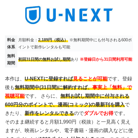
料金
月額料金：
2,189円（税込）
※無料期間中にも付与される600ポ
体系
イントで新作レンタルも可能
無料
初回31日間の無料お試し期間
あり
※登録日から31日間利用可能
期間
本作は、
U-NEXTに登録すれば
見ることが可能
です。登録
後も
無料期間中(31日間)に解約すれば、
事実上「無料」で
視聴可能
です。 さらに、
無料お試し期間中に付与される
600円分のポイントで、漫画(コミック)の最新刊を購入
で
きたり、
新作をレンタルできる
ので
ダブルでお得
です。
そのまま継続すると月額1,990円（税抜）と一見高く見え
ますが、映画レンタルや、電子書籍・漫画の購入などに使