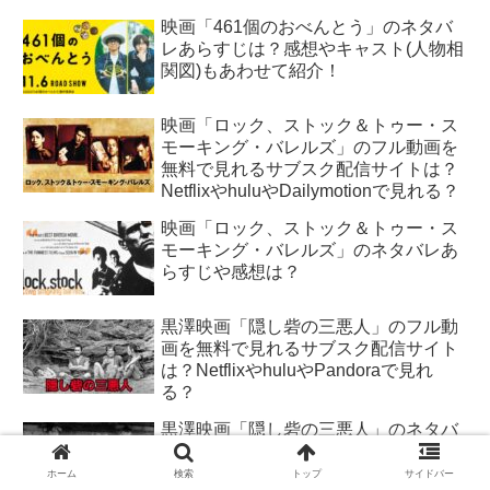
映画「461個のおべんとう」のネタバ
レあらすじは？感想やキャスト(人物相
関図)もあわせて紹介！
映画「ロック、ストック＆トゥー・ス
モーキング・バレルズ」のフル動画を
無料で見れるサブスク配信サイトは？
NetflixやhuluやDailymotionで見れる？
映画「ロック、ストック＆トゥー・ス
モーキング・バレルズ」のネタバレあ
らすじや感想は？
黒澤映画「隠し砦の三悪人」のフル動
画を無料で見れるサブスク配信サイト
は？NetflixやhuluやPandoraで見れ
る？
黒澤映画「隠し砦の三悪人」のネタバ
レあらすじとラスト結末は？感想やス
ター・ウォーズとの関連性も紹介！
ホーム
検索
トップ
サイドバー