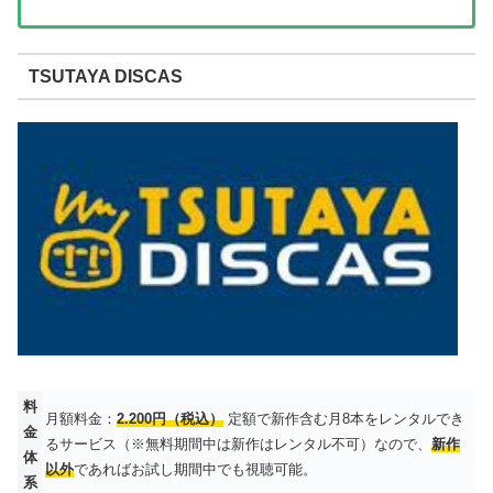
TSUTAYA DISCAS
料
月額料金：
2.200円（税込）
定額で新作含む月8本をレンタルでき
金
るサービス（※無料期間中は新作はレンタル不可）なので、
新作
体
以外
であればお試し期間中でも視聴可能。
系