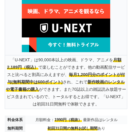
「U-NEXT」は90,000本以上の映画、ドラマ、アニメを
月額
2,189円（税込）
で楽しむことができます。他の動画配信サービ
スと比べると割高にみえますが、
毎月1,200円分のポイントが付
与(無料期間中は600ポイント)
され、これで
新作映画のレンタル
や電子書籍の購入
ができます。また70誌以上の雑誌読み放題サー
ビス含まれているので、トータルするとお得です。「U-NEXT」
は初回31日間無料で体験できます。
料金体系
月額料金：
1990円（税抜）
最新作品はレンタル
無料期間
初回31日間の無料お試し期間
あり