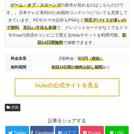
ゲーム・オブ・スローンズ
の新作が見れるのはこちらだけで
す。。日本テレビ系列のため国内コンテンツについても充実して
きています。PCやスマホ以外もPS4など
対応デバイスが多いの
で便利
。
支払い方法も多様
で、クレジットカードがなくてもドコ
モやauの決済やコンビニで買えるHuluチケットを利用可能。
初
回14日間無料
で体験できます。
料金体系
月額料金：
933円（税抜）
無料期間
初回14日間の無料お試し期間
あり
huluの公式サイトを見る
邦画
記事をシェアする
Twitter
Facebook
はてブ
Pocket
LINE