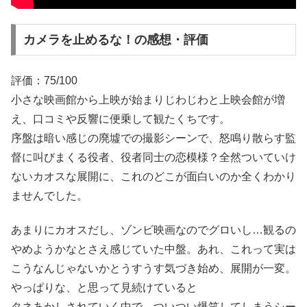
カメラを止めるな！の感想・評価
評価：75/100
小さな映画館から上映が始まりじわじわと上映会館が増
え、口コミや反響に便乗して観たくちです。
序盤は暗い感じの廃墟での撮影シーンで、怒鳴り散らす監
督に叫びまくる役者、役者同士の恋模様？全然ついていけ
ないカオスな展開に、これのどこが面白いのか全くわかり
ませんでした。
あまりにカオスだし、ゾンビ映画なのでグロいし…観るの
やめようかなとさえ感じていた中盤。あれ、これって実は
こうなんじゃないかとうすうす気づき始め、展開が一変。
やっぱりな、と思って見続けていると
タネあかしされていく中で、ついつい爆笑してしまうシー