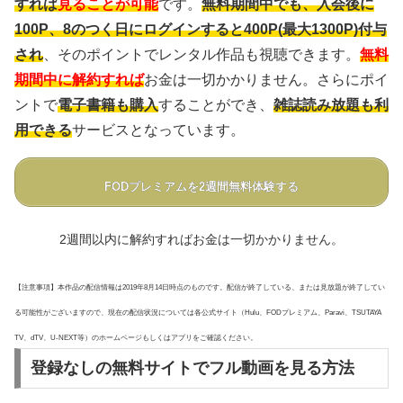
すれば
見ることが可能
です。
無料期間中でも、入会後に
100P、8のつく日にログインすると400P(最大1300P)付与
され
、そのポイントでレンタル作品も視聴できます。
無料
期間中に解約すれば
お金は一切かかりません。さらにポイ
ントで
電子書籍も購入
することができ、
雑誌読み放題も利
用できる
サービスとなっています。
FODプレミアムを2週間無料体験する
2週間以内に解約すればお金は一切かかりません。
【注意事項】本作品の配信情報は2019年8月14日時点のものです。配信が終了している、または見放題が終了してい
る可能性がございますので、現在の配信状況については各公式サイト（Hulu、FODプレミアム、Paravi、TSUTAYA
TV、dTV、U-NEXT等）のホームページもしくはアプリをご確認ください。
登録なしの無料サイトでフル動画を見る方法