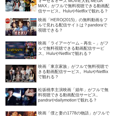
ォーゼ＆オーズ MOVIE大戦 MEGA
MAX」がフルで無料視聴できる動画配
信サービス。HuluやNetflixで観れる？
映画「HERO(2015)」の無料動画をフ
ルで見れる配信サイトは？pandoraで
視聴できる？
映画「ライアーゲーム－再生－」がフ
ルで無料視聴できる動画配信サービ
ス。HuluやNetflixで観れる？
映画「東京家族」がフルで無料視聴で
きる動画配信サービス。HuluやNetflix
で観れる？
松坂桃李主演映画「娼年」がフルで無
料視聴できる動画配信サービス。
pandraやdailymotionで観れる？
映画「僕と妻の1778の物語」がフルで