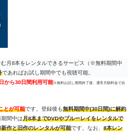
む月8本をレンタルできるサービス（※無料期間中
外
であればお試し期間中でも視聴可能。
日から30日間利用可能
※無料お試し期間終了後、通常月額料金で自
ことが可能
です。登録後も
無料期間中(30日間)に解約
料期間中は
月8本までDVDやブルーレイをレンタルで
準新作と旧作のレンタルが可能
です。なお、
8本レン