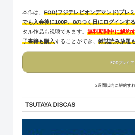
本作は、
FOD(フジテレビオンデマンド)プレ
でも入会後に100P、8のつく日にログインすると4
タル作品も視聴できます。
無料期間中に解約
子書籍も購入
することができ、
雑誌読み放題
FODプレミ
2週間以内に解約す
TSUTAYA DISCAS