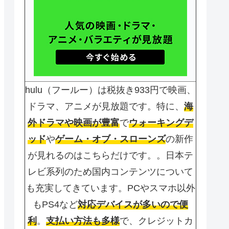
hulu（フールー）は税抜き933円で映画、
ドラマ、アニメが見放題です。特に、
海
外ドラマや映画が豊富
で
ウォーキングデ
ッド
や
ゲーム・オブ・スローンズ
の新作
が見れるのはこちらだけです。。日本テ
レビ系列のため国内コンテンツについて
も充実してきています。PCやスマホ以外
もPS4など
対応デバイスが多いので便
利
。
支払い方法も多様
で、クレジットカ