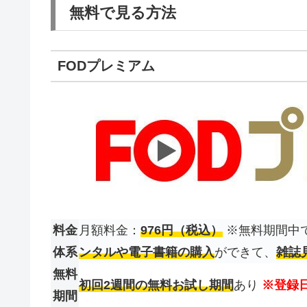
無料で見る方法
FODプレミアム
料金
月額料金：
976円（税込）
※無料期間中
体系
ンタルや電子書籍の購入
ができて、
雑誌
無料
初回2週間の無料お試し期間
あり
※登録
期間