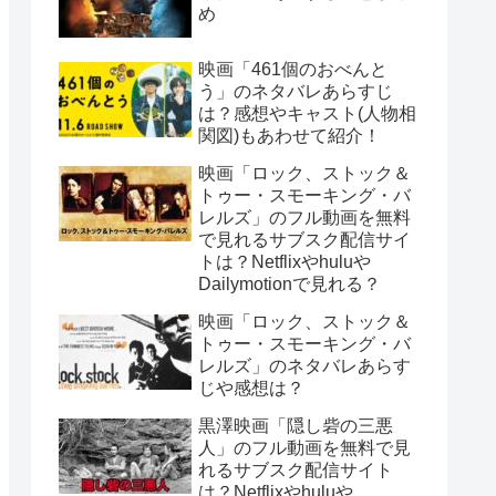
め
映画「461個のおべんと
う」のネタバレあらすじ
は？感想やキャスト(人物相
関図)もあわせて紹介！
映画「ロック、ストック＆
トゥー・スモーキング・バ
レルズ」のフル動画を無料
で見れるサブスク配信サイ
トは？Netflixやhuluや
Dailymotionで見れる？
映画「ロック、ストック＆
トゥー・スモーキング・バ
レルズ」のネタバレあらす
じや感想は？
黒澤映画「隠し砦の三悪
人」のフル動画を無料で見
れるサブスク配信サイト
は？Netflixやhuluや