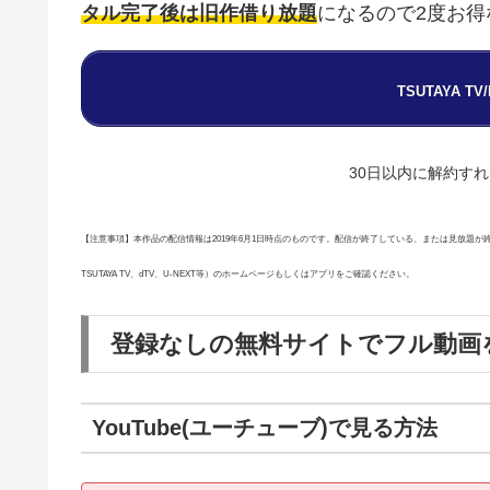
タル完了後は旧作借り放題
になるので2度お得な
TSUTAYA T
30日以内に解約す
【注意事項】本作品の配信情報は2019年6月1日時点のものです。配信が終了している、または見放題が終了
TSUTAYA TV、dTV、U-NEXT等）のホームページもしくはアプリをご確認ください。
登録なしの無料サイトでフル動画
YouTube(ユーチューブ)で見る方法