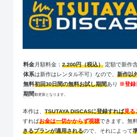
料金
月額料金：
2.200円（税込）
定額で新作含
体系
は新作はレンタル不可）なので、
新作以
無料
初回30日間の無料お試し期間
あり
※登録
期間
動更新となります。
本作は、
TSUTAYA DISCASに登録すれば
見る
すれば
お金は一切かからず視聴
できます。無
きるプランが適用される
ので、それによって