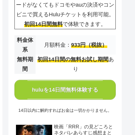
ードがなくてもドコモやauの決済やコン
ビニで買えるHuluチケットを利用可能。
初回14日間無料
で体験できます。
料金体
月額料金：
933円（税抜）
系
無料期
初回14日間の無料お試し期間
あ
間
り
huluを14日間無料体験する
14日以内に解約すればお金は一切かかりません。
映画「RRR」の見どころと
ネタバレあらすじ感想まと