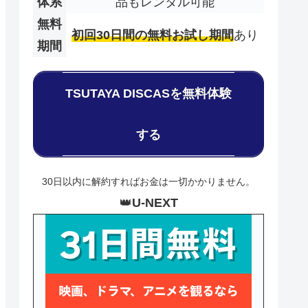
体系
品もレンタル可能
無料
初回30日間の無料お試し期間
あり
期間
TSUTAYA DISCASを無料体験
する
30日以内に解約すればお金は一切かかりません。
👑
U-NEXT