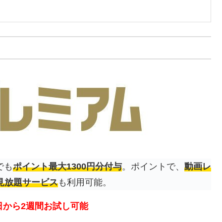
でも
ポイント最大1300円分付与
。ポイントで、
動画レ
見放題サービス
も利用可能。
日から2週間お試し可能