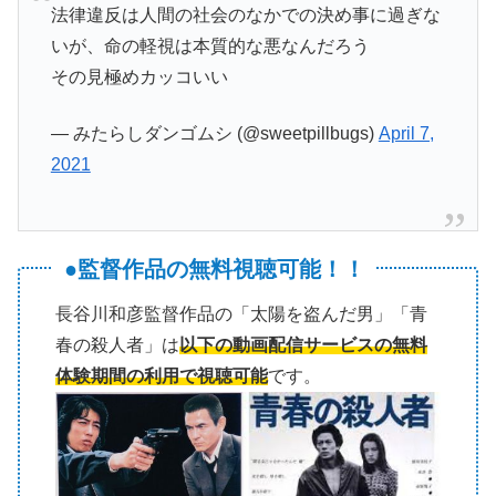
法律違反は人間の社会のなかでの決め事に過ぎな
いが、命の軽視は本質的な悪なんだろう
その見極めカッコいい
— みたらしダンゴムシ (@sweetpillbugs)
April 7,
2021
●監督作品の無料視聴可能！！
長谷川和彦監督作品の「太陽を盗んだ男」「青
春の殺人者」は
以下の動画配信サービスの無料
体験期間の利用で視聴可能
です。