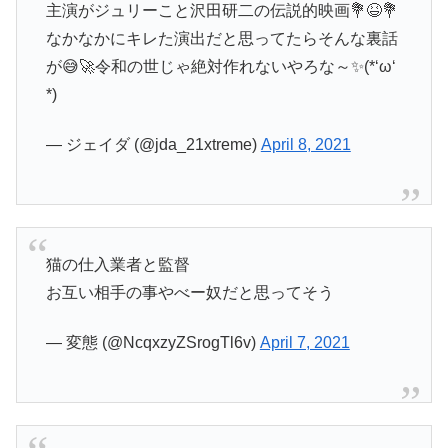
主演がジュリーこと沢田研二の伝説的映画💐😆💐
なかなかにキレた演出だと思ってたらそんな裏話
が😅🚀令和の世じゃ絶対作れないやろな～✨(*‘ω‘
*)
— ジェイダ (@jda_21xtreme)
April 8, 2021
猫の仕入業者と監督
お互い相手の事やべー奴だと思ってそう
— 変態 (@NcqxzyZSrogTl6v)
April 7, 2021