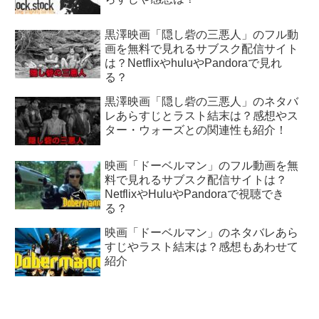
黒澤映画「隠し砦の三悪人」のフル動
画を無料で見れるサブスク配信サイト
は？NetflixやhuluやPandoraで見れ
る？
黒澤映画「隠し砦の三悪人」のネタバ
レあらすじとラスト結末は？感想やス
ター・ウォーズとの関連性も紹介！
映画「ドーベルマン」のフル動画を無
料で見れるサブスク配信サイトは？
NetflixやHuluやPandoraで視聴でき
る？
映画「ドーベルマン」のネタバレあら
すじやラスト結末は？感想もあわせて
紹介