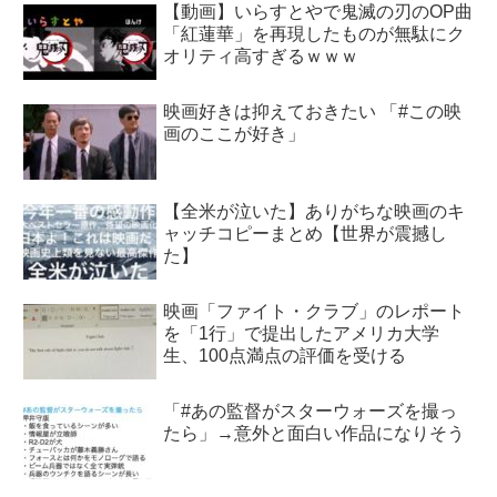
【動画】いらすとやで鬼滅の刃のOP曲
「紅蓮華」を再現したものが無駄にク
オリティ高すぎるｗｗｗ
映画好きは抑えておきたい 「#この映
画のここが好き」
【全米が泣いた】ありがちな映画のキ
ャッチコピーまとめ【世界が震撼し
た】
映画「ファイト・クラブ」のレポート
を「1行」で提出したアメリカ大学
生、100点満点の評価を受ける
「#あの監督がスターウォーズを撮っ
たら」→意外と面白い作品になりそう