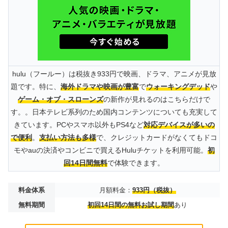
hulu（フールー）は税抜き933円で映画、ドラマ、アニメが見放
題です。特に、
海外ドラマや映画が豊富
で
ウォーキングデッド
や
ゲーム・オブ・スローンズ
の新作が見れるのはこちらだけで
す。。日本テレビ系列のため国内コンテンツについても充実して
きています。PCやスマホ以外もPS4など
対応デバイスが多いの
で便利
。
支払い方法も多様
で、クレジットカードがなくてもドコ
モやauの決済やコンビニで買えるHuluチケットを利用可能。
初
回14日間無料
で体験できます。
料金体系
月額料金：
933円（税抜）
無料期間
初回14日間の無料お試し期間
あり