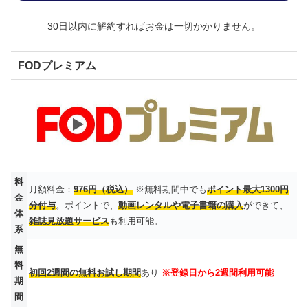
30日以内に解約すればお金は一切かかりません。
FODプレミアム
料
月額料金：
976円（税込）
※無料期間中でも
ポイント最大1300円
金
分付与
。ポイントで、
動画レンタルや電子書籍の購入
ができて、
体
雑誌見放題サービス
も利用可能。
系
無
料
初回2週間の無料お試し期間
あり
※登録日から2週間利用可能
期
間