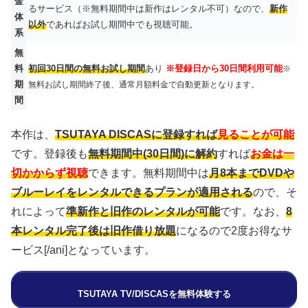
金
るサービス（※無料期間中は新作はレンタル不可）なので、
新作
体
以外
であればお試し期間中でも視聴可能。
系
無
料
初回30日間の無料お試し期間
あり
※登録日から30日間利用可能
※
期
無料お試し期間終了後、通常月額料金で自動更新となります。
間
本作は、
TSUTAYA DISCASに登録すれば
見ることが可能
です。登録後も
無料期間中(30日間)に解約
すれば
お金は一
切かからず視聴
できます。無料期間中は
月8本までDVDや
ブルーレイをレンタルできるプランが適用される
ので、そ
れによって
準新作と旧作のレンタルが可能
です。なお、
8
本レンタル完了後は旧作借り放題
になるので2度お得なサ
ービス[/ani]となっています。
TSUTAYA TV/DISCASを無料体験する