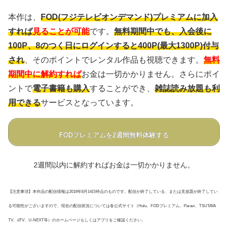
本作は、
FOD(フジテレビオンデマンド)プレミアムに加入
すれば
見ることが可能
です。
無料期間中でも、入会後に
100P、8のつく日にログインすると400P(最大1300P)付与
され
、そのポイントでレンタル作品も視聴できます。
無料
期間中に解約すれば
お金は一切かかりません。さらにポイ
ントで
電子書籍も購入
することができ、
雑誌読み放題も利
用できる
サービスとなっています。
FODプレミアムを2週間無料体験する
2週間以内に解約すればお金は一切かかりません。
【注意事項】本作品の配信情報は2019年8月14日時点のものです。配信が終了している、または見放題が終了してい
る可能性がございますので、現在の配信状況については各公式サイト（Hulu、FODプレミアム、Paravi、TSUTAYA
TV、dTV、U-NEXT等）のホームページもしくはアプリをご確認ください。