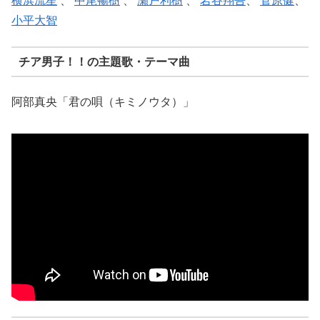
横浜流星
、
中尾暢樹
、
瀬戸利樹
、
岩谷翔吾
、
菅原健
、
小平大智
チア男子！！の主題歌・テーマ曲
阿部真央「君の唄（キミノウタ）」