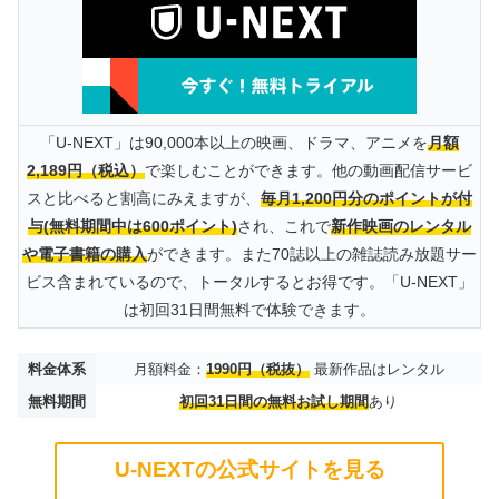
「U-NEXT」は90,000本以上の映画、ドラマ、アニメを
月額
2,189円（税込）
で楽しむことができます。他の動画配信サービ
スと比べると割高にみえますが、
毎月1,200円分のポイントが付
与(無料期間中は600ポイント)
され、これで
新作映画のレンタル
や電子書籍の購入
ができます。また70誌以上の雑誌読み放題サー
ビス含まれているので、トータルするとお得です。「U-NEXT」
は初回31日間無料で体験できます。
料金体系
月額料金：
1990円（税抜）
最新作品はレンタル
無料期間
初回31日間の無料お試し期間
あり
U-NEXTの公式サイトを見る