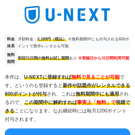
料金
月額料金：
2,189円（税込）
※無料期間中にも付与される600ポ
体系
イントで新作レンタルも可能
無料
初回31日間の無料お試し期間
あり
※登録日から31日間利用可能
期間
本作は、
U-NEXTに登録すれば
無料で見ることが可能
で
す。というのも登録すると
新作や話題作がレンタルできる
600ポイントが付与
され、これは
無料期間中にも適用
され
るので、
この期間中に解約すれば
事実上「無料」で
視聴で
きる
ことになります。なお継続時には毎月1200ポイント
付与されます。