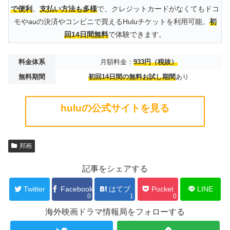
で便利
。
支払い方法も多様
で、クレジットカードがなくてもドコ
モやauの決済やコンビニで買えるHuluチケットを利用可能。
初
回14日間無料
で体験できます。
料金体系
月額料金：
933円（税抜）
無料期間
初回14日間の無料お試し期間
あり
huluの公式サイトを見る
邦画
記事をシェアする
Twitter
Facebook
はてブ
Pocket
LINE
0
1
0
海外映画ドラマ情報局をフォローする