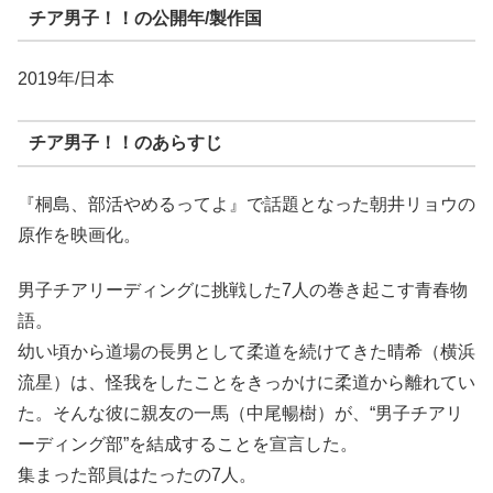
チア男子！！の公開年/製作国
2019年/日本
チア男子！！のあらすじ
『桐島、部活やめるってよ』で話題となった朝井リョウの
原作を映画化。
男子チアリーディングに挑戦した7人の巻き起こす青春物
語。
幼い頃から道場の長男として柔道を続けてきた晴希（横浜
流星）は、怪我をしたことをきっかけに柔道から離れてい
た。そんな彼に親友の一馬（中尾暢樹）が、“男子チアリ
ーディング部”を結成することを宣言した。
集まった部員はたったの7人。