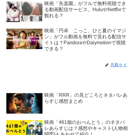
映画「失楽園」がフルで無料視聴でき
る動画配信サービス。HuluやNetflixで
観れる？
映画「円卓 こっこ、ひと夏のイマジ
ン」がフル動画を無料で見れる配信サ
イトは？PandoraやDaiymotionで視聴
できる？
月島ケイ
映画「RRR」の見どころとネタバレあ
らすじ感想まとめ
映画「461個のおべんとう」のネタバ
レあらすじは？感想やキャスト(人物相
関図)もあわせて紹介！