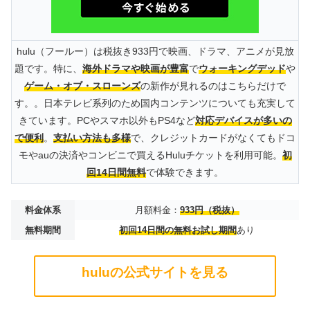
hulu（フールー）は税抜き933円で映画、ドラマ、アニメが見放
題です。特に、
海外ドラマや映画が豊富
で
ウォーキングデッド
や
ゲーム・オブ・スローンズ
の新作が見れるのはこちらだけで
す。。日本テレビ系列のため国内コンテンツについても充実して
きています。PCやスマホ以外もPS4など
対応デバイスが多いの
で便利
。
支払い方法も多様
で、クレジットカードがなくてもドコ
モやauの決済やコンビニで買えるHuluチケットを利用可能。
初
回14日間無料
で体験できます。
料金体系
月額料金：
933円（税抜）
無料期間
初回14日間の無料お試し期間
あり
huluの公式サイトを見る