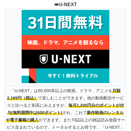
👑
U-NEXT
「U-NEXT」は90,000本以上の映画、ドラマ、アニメを
月額
2,189円（税込）
で楽しむことができます。他の動画配信サービ
スと比べると割高にみえますが、
毎月1,200円分のポイントが付
与(無料期間中は600ポイント)
され、これで
新作映画のレンタル
や電子書籍の購入
ができます。また70誌以上の雑誌読み放題サー
ビス含まれているので、トータルするとお得です。「U-NEXT」