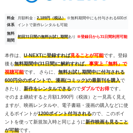
料金
月額料金：
2,189円（税込）
※無料期間中にも付与される600ポ
体系
イントで新作レンタルも可能
無料
初回31日間の無料お試し期間
あり
※登録日から31日間利用可能
期間
本作は、
U-NEXTに登録すれば
見ることが可能
です。登録
後も
無料期間中(31日間)に解約すれば、
事実上「無料」で
視聴可能
です。 さらに、
無料お試し期間中に付与される
600円分のポイントで、漫画(コミック)の最新刊を購入
で
きたり、
新作をレンタルできる
ので
ダブルでお得
です。
そのまま継続すると月額1,990円（税抜）と一見高く見え
ますが、映画レンタルや、電子書籍・漫画の購入などに使
えるポイントが
1200ポイント付与される
ので、このポイ
ントを使って新規加入時と同じように
新作映画も見ること
が可能
です。