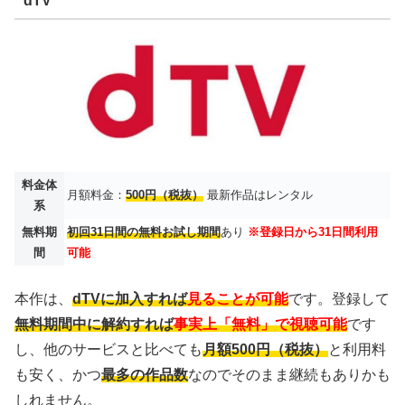
dTV
料金体
月額料金：
500円（税抜）
最新作品はレンタル
系
無料期
初回31日間の無料お試し期間
あり
※登録日から31日間利用
間
可能
本作は、
dTVに加入すれば
見ることが可能
です。登録して
無料期間中に解約すれば
事実上「無料」で視聴可能
です
し、他のサービスと比べても
月額500円（税抜）
と利用料
も安く、かつ
最多の作品数
なのでそのまま継続もありかも
しれません。