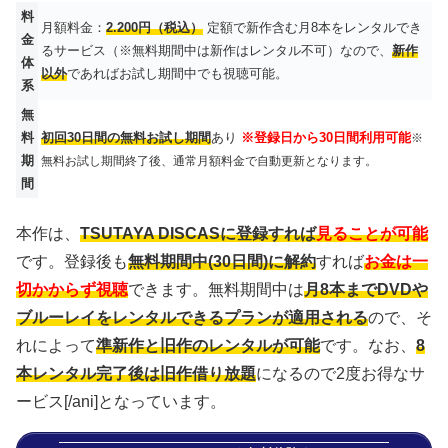
料
月額料金：
2.200円（税込）
定額で新作含む月8本をレンタルでき
金
るサービス（※無料期間中は新作はレンタル不可）なので、
新作
体
以外
であればお試し期間中でも視聴可能。
系
無
料
初回30日間の無料お試し期間
あり
※登録日から30日間利用可能
※
期
無料お試し期間終了後、通常月額料金で自動更新となります。
間
本作は、
TSUTAYA DISCASに登録すれば
見ることが可能
です。登録後も
無料期間中(30日間)に解約
すれば
お金は一
切かからず視聴
できます。無料期間中は
月8本までDVDや
ブルーレイをレンタルできるプランが適用される
ので、そ
れによって
準新作と旧作のレンタルが可能
です。なお、
8
本レンタル完了後は旧作借り放題
になるので2度お得なサ
ービス[/ani]となっています。