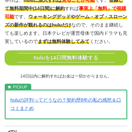
本作は、
huluに加入すれば
見ることが可能
です。
登録し
て無料期間中(14日間)に解約
すれば
事実上「無料」で視聴
可能
です。
ウォーキングデッドやゲーム・オブ・スローン
ズの新作が観れるのはhuluだけ
なので、そのまま継続し
ても楽しめます。日本テレビが運営母体で国内ドラマも充
実しているので
まずは無料体験してみて
ください。
huluを14日間無料体験する
14日以内に解約すればお金は一切かかりません。
huluの評判ってどうなの？契約歴8年の私の感想＆口
コミまとめ