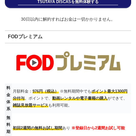
TSUTAYA DISCASを無料体験する
30日以内に解約すればお金は一切かかりません。
FODプレミアム
料
月額料金：
976円（税込）
※無料期間中でも
ポイント最大1300円
金
分付与
。ポイントで、
動画レンタルや電子書籍の購入
ができて、
体
雑誌見放題サービス
も利用可能。
系
無
料
初回2週間の無料お試し期間
あり
※登録日から2週間お試し可能
期