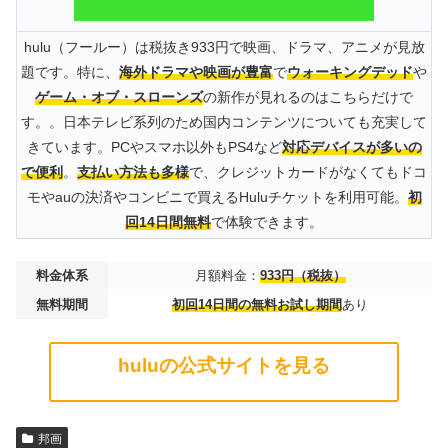
hulu（フールー）は税抜き933円で映画、ドラマ、アニメが見放
題です。特に、
海外ドラマや映画が豊富
で
ウォーキングデッド
や
ゲーム・オブ・スローンズ
の新作が見れるのはこちらだけで
す。。日本テレビ系列のため国内コンテンツについても充実して
きています。PCやスマホ以外もPS4など
対応デバイスが多いの
で便利
。
支払い方法も多様
で、クレジットカードがなくてもドコ
モやauの決済やコンビニで買えるHuluチケットを利用可能。
初
回14日間無料
で体験できます。
料金体系
月額料金：
933円（税抜）
無料期間
初回14日間の無料お試し期間
あり
huluの公式サイトを見る
邦画