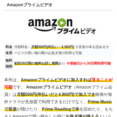
Amazonプライムビデオ
料金
月額料金：
月額500円(年払い：4,900円)
※音楽や本を読めるサ
体系
ービスや買い物の際のお急ぎ便の利用も可能
無料
初回30日間の無料お試し期間
あり
※登録日から30日間利用可能
期間
本作は、
Amazonプライムビデオに加入すれば
見ることが
可能
です。
Amazonプライムビデオ
（Amazonプライム会
員）は
月額500円(年払いだと4,900円)で加入でき
映画や海
外ドラマが見放題で利用できるだけでなく、
Prime Music
で音楽
が聴けたり、
Prime Readingで本
を読めたり、もち
ろんAmazonで買い物をした時に
お急ぎ便が使える
という