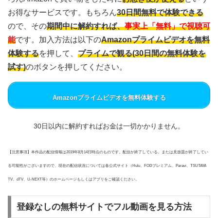
お得なサービスです。もちろん
30日間無料で体験できる
ので、その
期間中に解約すれば、
事実上「無料」で視聴可
能
です。加入方法は以下の
Amazonプライムビデオを無料
体験する
を押して、
プライムで観る(30日間の無料体験を
試す)
のボタンを押してください。
Amazonプライムビデオを無料体験する
30日以内に解約すればお金は一切かかりません。
【注意事項】本作品の配信情報は2019年8月14日時点のものです。配信が終了している、または見放題が終了してい
る可能性がございますので、現在の配信状況については各公式サイト（Hulu、FODプレミアム、Paravi、TSUTAYA
TV、dTV、U-NEXT等）のホームページもしくはアプリをご確認ください。
登録なしの無料サイトでフル動画を見る方法