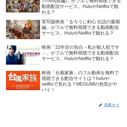
TITAN(前編)」がフルで無料視聴できる
動画配信サービス。HuluやNetflixで観
れる？
実写版映画「るろうに剣心 伝説の最期
編」がフルで無料視聴できる動画配信
サービス。HuluやNetflixで観れる？
映画「22年目の告白－私が殺人犯です
－」がフルで無料視聴できる動画配信
サービス。HuluやNetflixで観れる？
映画「台風家族」のフル動画を無料で
視聴できる配信サイトは？huluや
netflixで見れる？MEGUMIの色気がヤ
バイ！
月島ケイ