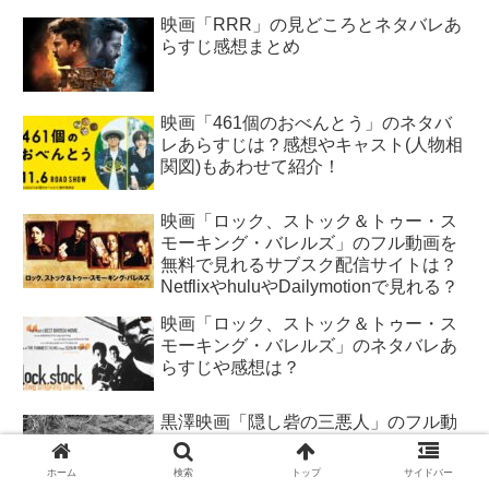
映画「RRR」の見どころとネタバレあ
らすじ感想まとめ
映画「461個のおべんとう」のネタバ
レあらすじは？感想やキャスト(人物相
関図)もあわせて紹介！
映画「ロック、ストック＆トゥー・ス
モーキング・バレルズ」のフル動画を
無料で見れるサブスク配信サイトは？
NetflixやhuluやDailymotionで見れる？
映画「ロック、ストック＆トゥー・ス
モーキング・バレルズ」のネタバレあ
らすじや感想は？
黒澤映画「隠し砦の三悪人」のフル動
画を無料で見れるサブスク配信サイト
は？NetflixやhuluやPandoraで見れ
ホーム
検索
トップ
サイドバー
る？