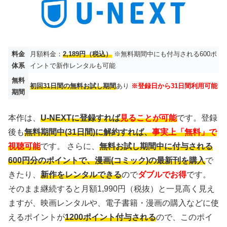
料金
月額料金：
2,189円（税込）
※無料期間中にも付与される600ポ
体系
イントで新作レンタルも可能
無料
初回31日間の無料お試し期間
あり
※登録日から31日間利用可能
期間
本作は、
U-NEXTに登録すれば
見ることが可能
です。登録
後も
無料期間中(31日間)に解約すれば、
事実上「無料」で
視聴可能
です。 さらに、
無料お試し期間中に付与される
600円分のポイントで、漫画(コミック)の最新刊を購入
で
きたり、
新作をレンタルできる
ので
ダブルでお得
です。
そのまま継続すると月額1,990円（税抜）と一見高く見え
ますが、映画レンタルや、電子書籍・漫画の購入などに使
えるポイントが
1200ポイント付与される
ので、このポイ