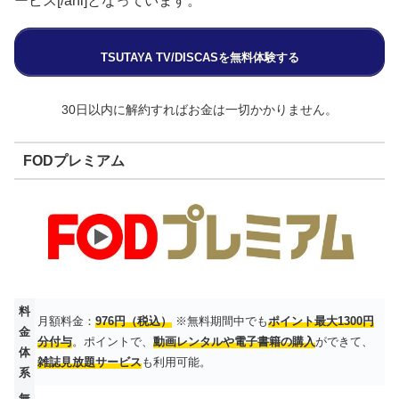
ービス[/ani]となっています。
TSUTAYA TV/DISCASを無料体験する
30日以内に解約すればお金は一切かかりません。
FODプレミアム
料
月額料金：
976円（税込）
※無料期間中でも
ポイント最大1300円
金
分付与
。ポイントで、
動画レンタルや電子書籍の購入
ができて、
体
雑誌見放題サービス
も利用可能。
系
無