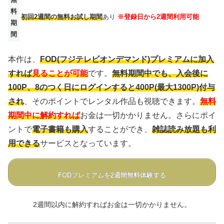
料
初回2週間の無料お試し期間
あり
※登録日から2週間利用可能
期
間
本作は、
FOD(フジテレビオンデマンド)プレミアムに加入
すれば
見ることが可能
です。
無料期間中でも、入会後に
100P、8のつく日にログインすると400P(最大1300P)付与
され
、そのポイントでレンタル作品も視聴できます。
無料
期間中に解約すれば
お金は一切かかりません。さらにポイ
ントで
電子書籍も購入
することができ、
雑誌読み放題も利
用できる
サービスとなっています。
FODプレミアムを2週間無料体験する
2週間以内に解約すればお金は一切かかりません。