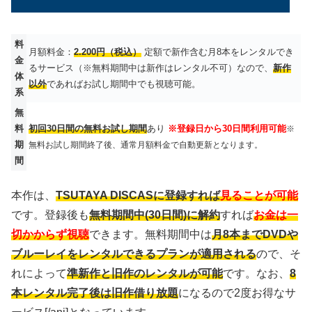
料
月額料金：
2.200円（税込）
定額で新作含む月8本をレンタルでき
金
るサービス（※無料期間中は新作はレンタル不可）なので、
新作
体
以外
であればお試し期間中でも視聴可能。
系
無
料
初回30日間の無料お試し期間
あり
※登録日から30日間利用可能
※
期
無料お試し期間終了後、通常月額料金で自動更新となります。
間
本作は、
TSUTAYA DISCASに登録すれば
見ることが可能
です。登録後も
無料期間中(30日間)に解約
すれば
お金は一
切かからず視聴
できます。無料期間中は
月8本までDVDや
ブルーレイをレンタルできるプランが適用される
ので、そ
れによって
準新作と旧作のレンタルが可能
です。なお、
8
本レンタル完了後は旧作借り放題
になるので2度お得なサ