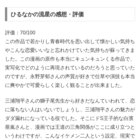
ひるなかの流星の感想・評価
評価：70/100
この作品で若かりし青春時代を思い出して懐かしい気持ち
やこんな恋愛いいなと忘れかけていた気持ちが蘇ってきま
した。この漫画の原作も本当にキュンキュンくる作品で、
実写化でどのように再現されているのだろうと思っていた
のですが、永野芽郁さんの声質が好きで仕草や演技も本当
に爽やかで可愛らしく楽しく観ることが出来ました。
三浦翔平さんの獅子尾先生から好きだなんていわれて、恋
に落ちない人はいないでしょうし、三浦翔平さんの魅力が
ダダ漏れになっている役でした。そこにドS王子的な白濱
亜嵐さんと、漫画では王道の三角関係がここに成り立つと
いうわけですが、こんなイケメン二人という設定、現実で