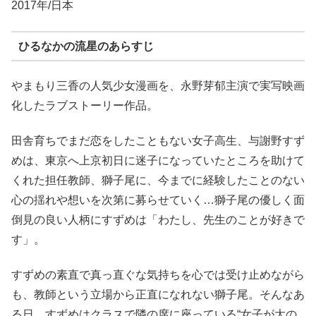
2017年/日本
ひるなかの流星のあらすじ
やまもり三香の人気少女漫画を、永野芽郁主演で実写映画
化したラブストーリー作品。
田舎育ちでまだ恋をしたこともない女子高生、与謝野すず
めは、東京へ上京初日に迷子になっていたところを助けて
くれた担任教師、獅子尾に、今までに経験したことのない
心の揺れや想いを次第に募らせていく…獅子尾の優しく面
倒見の良い人柄にすずめは「わたし、先生のことが好きで
す」。
すずめの素直で真っ直ぐな気持ちを心では受け止めながら
も、教師という立場から正直になれない獅子尾。そんなあ
る日、すずめはクラスで隣の席に座っている“女子が大の