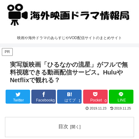
映画や海外ドラマのあらすじやVOD配信サイトのまとめサイト
PR
実写版映画「ひるなかの流星」がフルで無
料視聴できる動画配信サービス。Huluや
Netflixで観れる？
Twitter
Facebook
はてブ
Pocket
LINE
0
1
0
2019.11.23
2019.11.25
目次