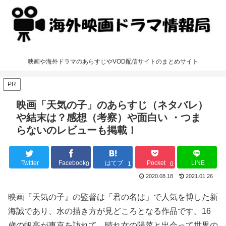
映画や海外ドラマのあらすじやVOD配信サイトのまとめサイト
PR
映画「天気の子」のあらすじ（ネタバレ）
や結末は？感想（考察）や面白い ・つま
らないのレビューも掲載！
Twitter
Facebook
はてブ
Pocket
LINE
0
1
0
2020.08.18
2021.01.26
映画『天気の子』の監督は「君の名は」で人気を博した新
海誠であり、水の描き方が見どころとなる作品です。16
歳の帆高が東京を訪れて、晴れ女の陽菜と出会って世界の