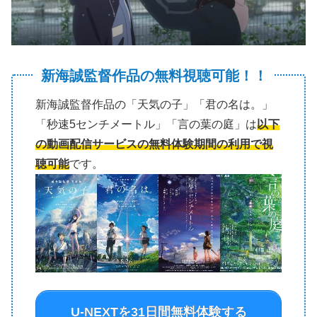
新海誠監督作品の無料視聴可能！！
新海誠監督作品の「天気の子」「君の名は。」
「秒速5センチメートル」「言の葉の庭」は
以下
の動画配信サービスの無料体験期間の利用で視
聴可能
です。
U-NEXTを31日間無料体験する