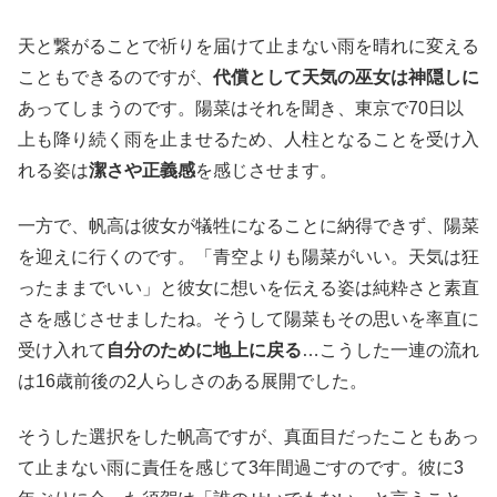
天と繋がることで祈りを届けて止まない雨を晴れに変える
こともできるのですが、
代償として天気の巫女は神隠しに
あってしまうのです。陽菜はそれを聞き、東京で70日以
上も降り続く雨を止ませるため、人柱となることを受け入
れる姿は
潔さや正義感
を感じさせます。
一方で、帆高は彼女が犠牲になることに納得できず、陽菜
を迎えに行くのです。「青空よりも陽菜がいい。天気は狂
ったままでいい」と彼女に想いを伝える姿は純粋さと素直
さを感じさせましたね。そうして陽菜もその思いを率直に
受け入れて
自分のために地上に戻る
…こうした一連の流れ
は16歳前後の2人らしさのある展開でした。
そうした選択をした帆高ですが、真面目だったこともあっ
て止まない雨に責任を感じて3年間過ごすのです。彼に3