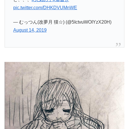
pic.twitter.com/DHKDVUMnWE
— むっつん(改夢月 獏☆) (@5IctvuWOIYzX20H)
August 14, 2019