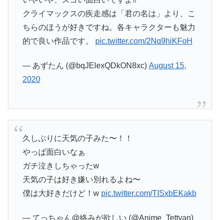
クライマックスの疾走感は「君の名は」より、こ
ちらのほうが好きですね。各キャラクターも魅力
的で良い作品です。
pic.twitter.com/2Nq9hiKFoH
— あずたん (@bqJElexQDkON8xc)
August 15,
2020
久しぶりに天気の子みた〜！！
やっぱ面白いなぁ
ガチ泣きしちゃったw
天気の子は好き嫌い別れるよね〜
僕は大好きだけど！w
pic.twitter.com/TISxbEKakb
— てっちゃん@絡みが欲しい (@Anime_Tettyan)