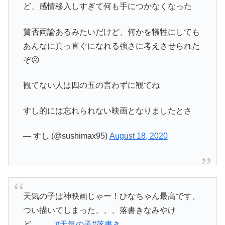
ど、感情移入しすぎて何も手につかなくなった
賛否両論あるみたいだけど、何かを犠牲にしても
あんなに真っ直ぐになれる強さに考えさせられた
ぞ☹️
観てない人は四の五の言わずに観てね
すし的には忘れられない映画となりましたとさ
— すし (@sushimax95)
August 18, 2020
天気の子は神映画じゃー！ひなちゃん最高です、
つい描いてしまった、、、落書きなみやけ
ど、、、
#天気の子
#落書き