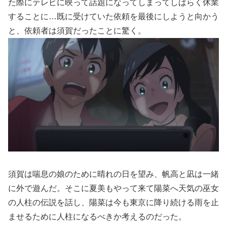
た際にテレビに映って話題になってしまってしばらく休業
することに…既に受けていた依頼を最後にしようと向かう
と、依頼者は須賀だったことに驚く。
須賀は喘息の娘のために晴れの日を望み、帆高と凪は一緒
に外で遊んだ。そこに夏美もやって来て陽菜へ天気の巫女
の人柱の伝説を話し、陽菜は今も東京に降り続ける雨を止
ませるために人柱になるべきか考えるのだった。