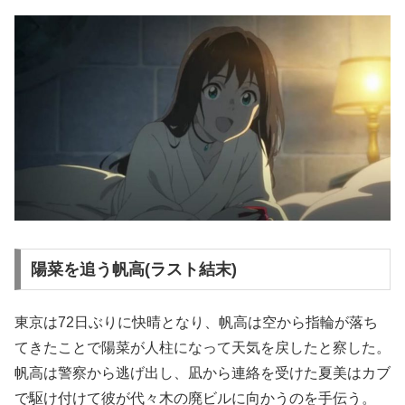
陽菜を追う帆高(ラスト結末)
東京は72日ぶりに快晴となり、帆高は空から指輪が落ち
てきたことで陽菜が人柱になって天気を戻したと察した。
帆高は警察から逃げ出し、凪から連絡を受けた夏美はカブ
で駆け付けて彼が代々木の廃ビルに向かうのを手伝う。