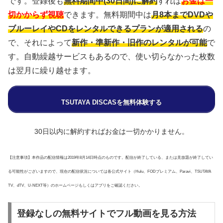
です。登録後も
無料期間中(30日間)に解約
すれば
お金は一
切かからず視聴
できます。無料期間中は
月8本までDVDや
ブルーレイやCDをレンタルできるプランが適用される
の
で、それによって
新作・準新作・旧作のレンタルが可能
で
す。自動繰越サービスもあるので、使い切らなかった枚数
は翌月に繰り越せます。
TSUTAYA DISCASを無料体験する
30日以内に解約すればお金は一切かかりません。
【注意事項】本作品の配信情報は2019年8月14日時点のものです。配信が終了している、または見放題が終了してい
る可能性がございますので、現在の配信状況については各公式サイト（Hulu、FODプレミアム、Paravi、TSUTAYA
TV、dTV、U-NEXT等）のホームページもしくはアプリをご確認ください。
登録なしの無料サイトでフル動画を見る方法