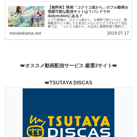
【無料有】映画「コクリコ坂から」のフル動画を
視聴可能な配信サイトは？パンドラや
dailymotionにある？
ジブリ映画の「コクリコ坂から」を無料で見たいけど、動
画配信サイト探しても見当たらないけどどうすれば？当記
事では、「コクリコ坂から」がお試し期間利用で無料で視
聴できる動画配信サイトをご紹介することで、その疑問に
moviedrama.net
2019.07.17
お答えします。、
👑
オススメ動画配信サービス 厳選3サイト
👑
👑
TSUTAYA DISCAS