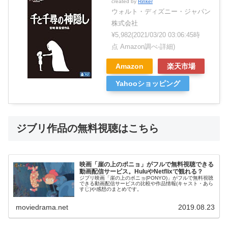
created by
Rinker
ウォルト・ディズニー・ジャパン
株式会社
¥5,982
(2021/03/20 03:06:45時
点 Amazon調べ-
詳細)
Amazon
楽天市場
Yahooショッピング
ジブリ作品の無料視聴はこちら
映画「崖の上のポニョ」がフルで無料視聴できる
動画配信サービス。HuluやNetflixで観れる？
ジブリ映画「崖の上のポニョ(PONYO)」がフルで無料視聴
できる動画配信サービスの比較や作品情報(キャスト・あら
すじ)や感想のまとめです。
moviedrama.net
2019.08.23