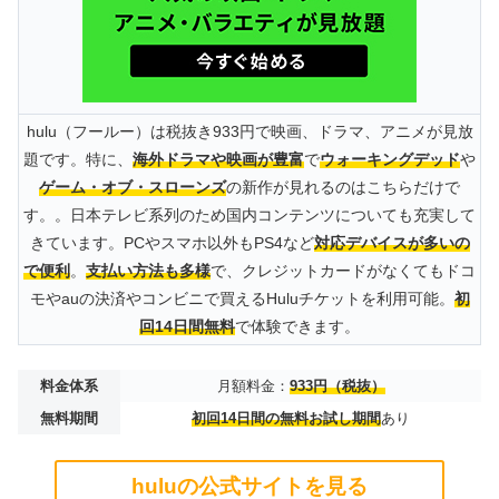
hulu（フールー）は税抜き933円で映画、ドラマ、アニメが見放
題です。特に、
海外ドラマや映画が豊富
で
ウォーキングデッド
や
ゲーム・オブ・スローンズ
の新作が見れるのはこちらだけで
す。。日本テレビ系列のため国内コンテンツについても充実して
きています。PCやスマホ以外もPS4など
対応デバイスが多いの
で便利
。
支払い方法も多様
で、クレジットカードがなくてもドコ
モやauの決済やコンビニで買えるHuluチケットを利用可能。
初
回14日間無料
で体験できます。
料金体系
月額料金：
933円（税抜）
無料期間
初回14日間の無料お試し期間
あり
huluの公式サイトを見る