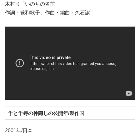
木村弓「いのちの名前」
作詞：覚和歌子、作曲・編曲：久石譲
千と千尋の神隠しの公開年/製作国
2001年/日本