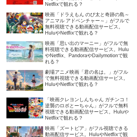
Netflixで観れる？
映画「ドラえもん のび太と奇跡の島～
アニマル アドベンチャー～」がフルで
無料視聴できる動画配信サービス。
HuluやNetflixで観れる？
映画「思い出のマーニー」がフルで無
料視聴できる動画配信サービス。Hulu
やNetflix、PandoraやDailymotionで観
れる？
劇場アニメ映画「君の名は。」がフル
で無料視聴できる動画配信サービス。
HuluやNetflixで観れる？
「映画クレヨンしんちゃん ガチンコ！
逆襲のロボとーちゃん」がフルで無料
視聴できる動画配信サービス。Huluや
Netflixで観れる？
映画「ズートピア」がフル視聴できる
動画配信サービス。HuluやNetflixで観