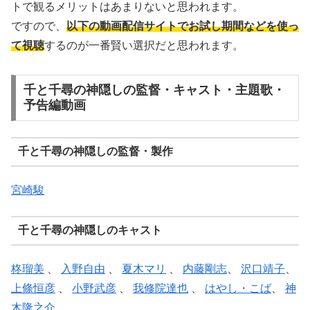
トで観るメリットはあまりないと思われます。
ですので、
以下の動画配信サイトでお試し期間などを使っ
て視聴
するのが一番賢い選択だと思われます。
千と千尋の神隠しの監督・キャスト・主題歌・
予告編動画
千と千尋の神隠しの監督・製作
宮崎駿
千と千尋の神隠しのキャスト
柊瑠美
、
入野自由
、
夏木マリ
、
内藤剛志
、
沢口靖子
、
上條恒彦
、
小野武彦
、
我修院達也
、
はやし・こば
、
神
木隆之介