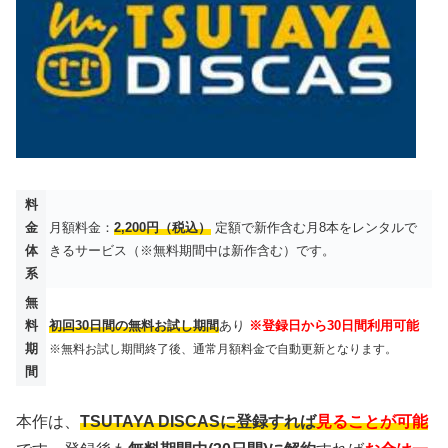
料
金
月額料金：
2,200円（税込）
定額で新作含む月8本をレンタルで
体
きるサービス（※無料期間中は新作含む）です。
系
無
料
初回30日間の無料お試し期間
あり
※登録日から30日間利用可能
期
※無料お試し期間終了後、通常月額料金で自動更新となります。
間
本作は、
TSUTAYA DISCASに登録すれば
見ることが可能