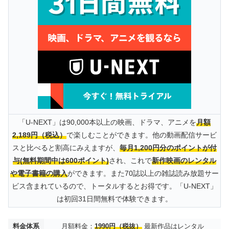
「U-NEXT」は90,000本以上の映画、ドラマ、アニメを
月額
2,189円（税込）
で楽しむことができます。他の動画配信サービ
スと比べると割高にみえますが、
毎月1,200円分のポイントが付
与(無料期間中は600ポイント)
され、これで
新作映画のレンタル
や電子書籍の購入
ができます。また70誌以上の雑誌読み放題サー
ビス含まれているので、トータルするとお得です。「U-NEXT」
は初回31日間無料で体験できます。
料金体系
月額料金：
1990円（税抜）
最新作品はレンタル