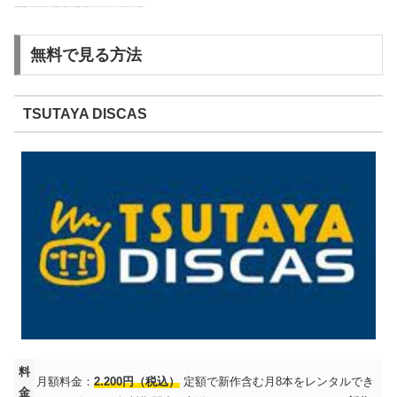
【注意事項】本作品の配信情報は2021年5月31日時点のものです。配信が終了している、または見放題が終了している可能性がございますので、現在の配信状況については各公式サイト（Hulu、FODプレミアム、Paravi、TSUTAYA TV、dTV、U-NEXT等）のホームページもしくはアプリをご確認ください。
無料で見る方法
TSUTAYA DISCAS
料
月額料金：
2.200円（税込）
定額で新作含む月8本をレンタルでき
金