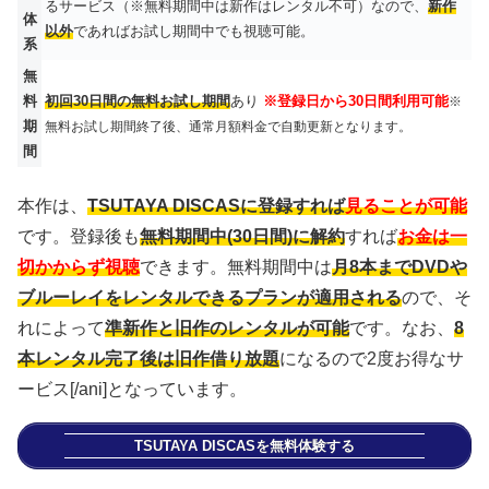
るサービス（※無料期間中は新作はレンタル不可）なので、
新作
体
以外
であればお試し期間中でも視聴可能。
系
無
料
初回30日間の無料お試し期間
あり
※登録日から30日間利用可能
※
期
無料お試し期間終了後、通常月額料金で自動更新となります。
間
本作は、
TSUTAYA DISCASに登録すれば
見ることが可能
です。登録後も
無料期間中(30日間)に解約
すれば
お金は一
切かからず視聴
できます。無料期間中は
月8本までDVDや
ブルーレイをレンタルできるプランが適用される
ので、そ
れによって
準新作と旧作のレンタルが可能
です。なお、
8
本レンタル完了後は旧作借り放題
になるので2度お得なサ
ービス[/ani]となっています。
TSUTAYA DISCASを無料体験する