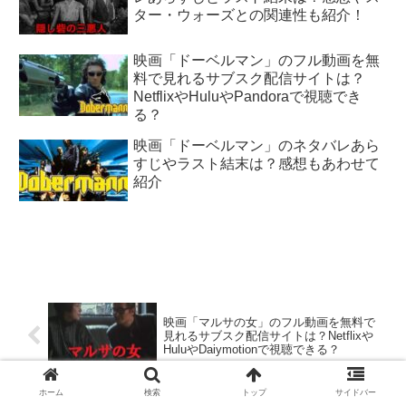
ター・ウォーズとの関連性も紹介！
映画「ドーベルマン」のフル動画を無
料で見れるサブスク配信サイトは？
NetflixやHuluやPandoraで視聴でき
る？
映画「ドーベルマン」のネタバレあら
すじやラスト結末は？感想もあわせて
紹介
映画「マルサの女」のフル動画を無料で
見れるサブスク配信サイトは？Netflixや
HuluやDaiymotionで視聴できる？
ホーム
検索
トップ
サイドバー
映画「クレヨンしんちゃん 爆睡！ユメミ