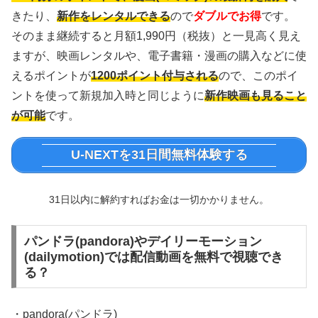
きたり、
新作をレンタルできる
ので
ダブルでお得
です。
そのまま継続すると月額1,990円（税抜）と一見高く見え
ますが、映画レンタルや、電子書籍・漫画の購入などに使
えるポイントが
1200ポイント付与される
ので、このポイ
ントを使って新規加入時と同じように
新作映画も見ること
が可能
です。
U-NEXTを31日間無料体験する
31日以内に解約すればお金は一切かかりません。
パンドラ(pandora)やデイリーモーション
(dailymotion)では配信動画を無料で視聴でき
る？
・pandora(パンドラ)