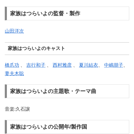
家族はつらいよの監督・製作
山田洋次
家族はつらいよのキャスト
橋爪功
、
吉行和子
、
西村雅彦
、
夏川結衣
、
中嶋朋子
、
妻夫木聡
家族はつらいよの主題歌・テーマ曲
音楽:久石譲
家族はつらいよの公開年/製作国