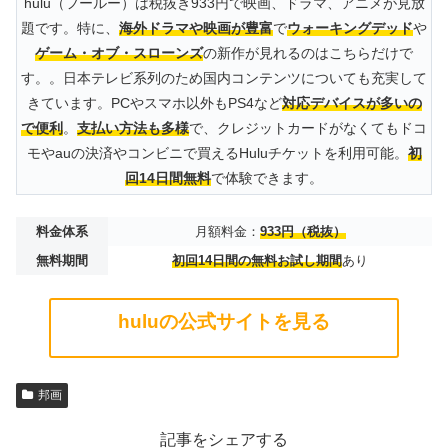
hulu（フールー）は税抜き933円で映画、ドラマ、アニメが見放
題です。特に、
海外ドラマや映画が豊富
で
ウォーキングデッド
や
ゲーム・オブ・スローンズ
の新作が見れるのはこちらだけで
す。。日本テレビ系列のため国内コンテンツについても充実して
きています。PCやスマホ以外もPS4など
対応デバイスが多いの
で便利
。
支払い方法も多様
で、クレジットカードがなくてもドコ
モやauの決済やコンビニで買えるHuluチケットを利用可能。
初
回14日間無料
で体験できます。
料金体系
月額料金：
933円（税抜）
無料期間
初回14日間の無料お試し期間
あり
huluの公式サイトを見る
邦画
記事をシェアする