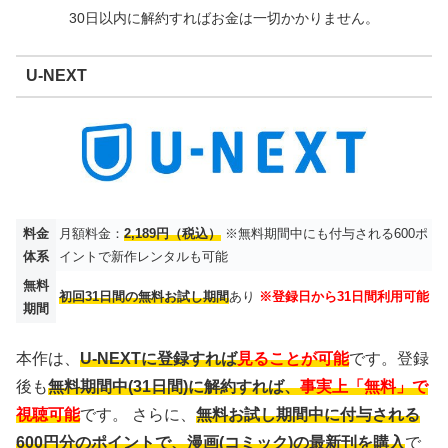
30日以内に解約すればお金は一切かかりません。
U-NEXT
料金
月額料金：
2,189円（税込）
※無料期間中にも付与される600ポ
体系
イントで新作レンタルも可能
無料
初回31日間の無料お試し期間
あり
※登録日から31日間利用可能
期間
本作は、
U-NEXTに登録すれば
見ることが可能
です。登録
後も
無料期間中(31日間)に解約すれば、
事実上「無料」で
視聴可能
です。 さらに、
無料お試し期間中に付与される
600円分のポイントで、漫画(コミック)の最新刊を購入
で