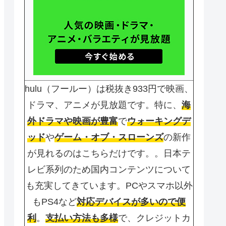
hulu（フールー）は税抜き933円で映画、
ドラマ、アニメが見放題です。特に、
海
外ドラマや映画が豊富
で
ウォーキングデ
ッド
や
ゲーム・オブ・スローンズ
の新作
が見れるのはこちらだけです。。日本テ
レビ系列のため国内コンテンツについて
も充実してきています。PCやスマホ以外
もPS4など
対応デバイスが多いので便
利
。
支払い方法も多様
で、クレジットカ