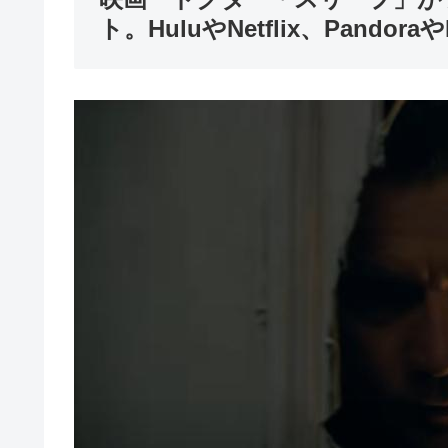
ト。HuluやNetflix、Pandora