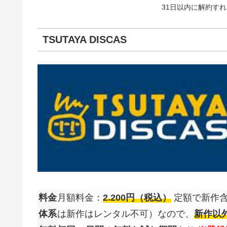
31日以内に解約す
TSUTAYA DISCAS
料金
月額料金：
2.200円（税込）
定額で新作含
体系
は新作はレンタル不可）なので、
新作以