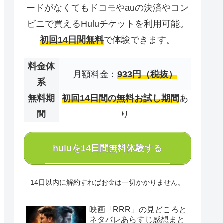
ードがなくてもドコモやauの決済やコン
ビニで買えるHuluチケットを利用可能。
初回14日間無料
で体験できます。
料金体
月額料金：
933円（税抜）
系
無料期
初回14日間の無料お試し期間
あ
間
り
huluを14日間無料体験する
14日以内に解約すればお金は一切かかりません。
映画「RRR」の見どころと
ネタバレあらすじ感想まと