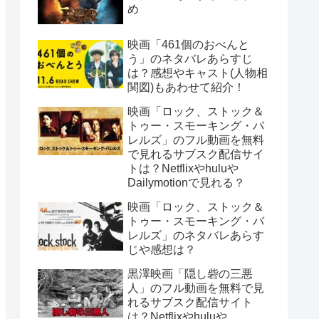
め
映画「461個のおべんと
う」のネタバレあらすじ
は？感想やキャスト(人物相
関図)もあわせて紹介！
映画「ロック、ストック＆
トゥー・スモーキング・バ
レルズ」のフル動画を無料
で見れるサブスク配信サイ
トは？Netflixやhuluや
Dailymotionで見れる？
映画「ロック、ストック＆
トゥー・スモーキング・バ
レルズ」のネタバレあらす
じや感想は？
黒澤映画「隠し砦の三悪
人」のフル動画を無料で見
れるサブスク配信サイト
は？Netflixやhuluや