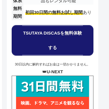
体系
品もレンタル可能
無料
初回30日間の無料お試し期間
あり
期間
TSUTAYA DISCASを無料体験
する
30日以内に解約すればお金は一切かかりません。
👑
U-NEXT