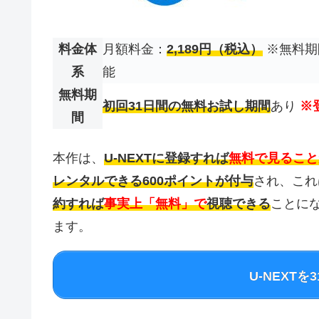
料金体
月額料金：
2,189円（税込）
※無料期
系
能
無料期
初回31日間の無料お試し期間
あり
※
間
本作は、
U-NEXTに登録すれば
無料で見ること
レンタルできる600ポイントが付与
され、これ
約すれば
事実上「無料」で
視聴できる
ことにな
ます。
U-NEXT