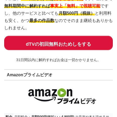
無料期間中に解約すれば
事実上「無料」で視聴可能
です
し、他のサービスと比べても
月額500円（税抜）
と利用料
も安く、かつ
最多の作品数
なのでそのまま継続もありかも
しれません。
dTVの初回無料おためしをする
31日間以内に解約すればお金は一切かかりません。
Amazonプライムビデオ
料金
月額料金：
月額500円(年払い：4,900円)
※音楽や本を読めるサ