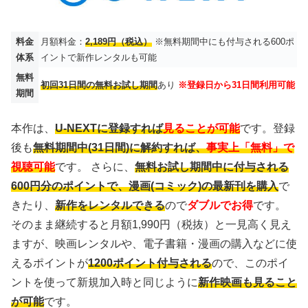
料金
月額料金：
2,189円（税込）
※無料期間中にも付与される600ポ
体系
イントで新作レンタルも可能
無料
初回31日間の無料お試し期間
あり
※登録日から31日間利用可能
期間
本作は、
U-NEXTに登録すれば
見ることが可能
です。登録
後も
無料期間中(31日間)に解約すれば、
事実上「無料」で
視聴可能
です。 さらに、
無料お試し期間中に付与される
600円分のポイントで、漫画(コミック)の最新刊を購入
で
きたり、
新作をレンタルできる
ので
ダブルでお得
です。
そのまま継続すると月額1,990円（税抜）と一見高く見え
ますが、映画レンタルや、電子書籍・漫画の購入などに使
えるポイントが
1200ポイント付与される
ので、このポイ
ントを使って新規加入時と同じように
新作映画も見ること
が可能
です。