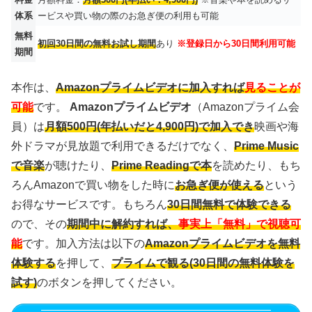
体系
ービスや買い物の際のお急ぎ便の利用も可能
無料
初回30日間の無料お試し期間
あり
※登録日から30日間利用可能
期間
本作は、
Amazonプライムビデオに加入すれば
見ることが
可能
です。
Amazonプライムビデオ
（Amazonプライム会
員）は
月額500円(年払いだと4,900円)で加入でき
映画や海
外ドラマが見放題で利用できるだけでなく、
Prime Music
で音楽
が聴けたり、
Prime Readingで本
を読めたり、もち
ろんAmazonで買い物をした時に
お急ぎ便が使える
という
お得なサービスです。もちろん
30日間無料で体験できる
ので、その
期間中に解約すれば、
事実上「無料」で視聴可
能
です。加入方法は以下の
Amazonプライムビデオを無料
体験する
を押して、
プライムで観る(30日間の無料体験を
試す)
のボタンを押してください。