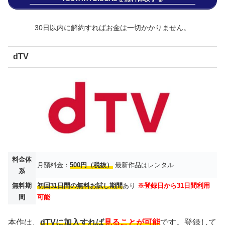
30日以内に解約すればお金は一切かかりません。
dTV
料金体
月額料金：
500円（税抜）
最新作品はレンタル
系
無料期
初回31日間の無料お試し期間
あり
※登録日から31日間利用
間
可能
本作は、
dTVに加入すれば
見ることが可能
です。登録して