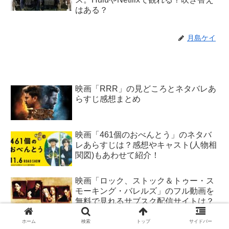
はある？
月島ケイ
映画「RRR」の見どころとネタバレあ
らすじ感想まとめ
映画「461個のおべんとう」のネタバ
レあらすじは？感想やキャスト(人物相
関図)もあわせて紹介！
映画「ロック、ストック＆トゥー・ス
モーキング・バレルズ」のフル動画を
無料で見れるサブスク配信サイトは？
NetflixやhuluやDailymotionで見れる？
ホーム
検索
トップ
サイドバー
映画「ロック、ストック＆トゥー・ス