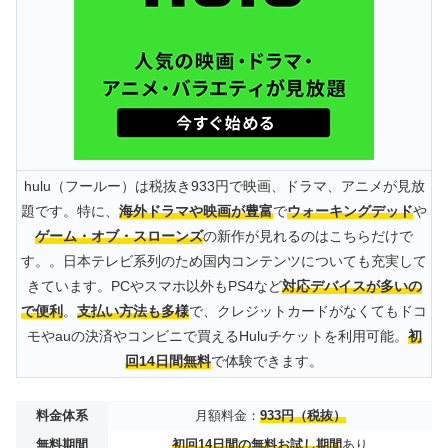
hulu（フールー）は税抜き933円で映画、ドラマ、アニメが見放
題です。特に、
海外ドラマや映画が豊富
で
ウォーキングデッド
や
ゲーム・オブ・スローンズ
の新作が見れるのはこちらだけで
す。。日本テレビ系列のため国内コンテンツについても充実して
きています。PCやスマホ以外もPS4など
対応デバイスが多いの
で便利
。
支払い方法も多様
で、クレジットカードがなくてもドコ
モやauの決済やコンビニで買えるHuluチケットを利用可能。
初
回14日間無料
で体験できます。
料金体系
月額料金：
933円（税抜）
無料期間
初回14日間の無料お試し期間
あり