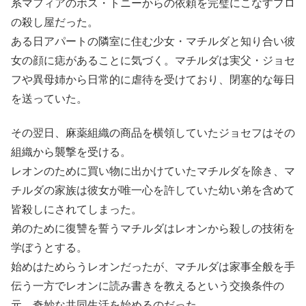
系マフィアのボス・トニーからの依頼を完璧にこなすプロ
の殺し屋だった。
ある日アパートの隣室に住む少女・マチルダと知り合い彼
女の顔に痣があることに気づく。マチルダは実父・ジョセ
フや異母姉から日常的に虐待を受けており、閉塞的な毎日
を送っていた。
その翌日、麻薬組織の商品を横領していたジョセフはその
組織から襲撃を受ける。
レオンのために買い物に出かけていたマチルダを除き、マ
チルダの家族は彼女が唯一心を許していた幼い弟を含めて
皆殺しにされてしまった。
弟のために復讐を誓うマチルダはレオンから殺しの技術を
学ぼうとする。
始めはためらうレオンだったが、マチルダは家事全般を手
伝う一方でレオンに読み書きを教えるという交換条件の
元、奇妙な共同生活を始めるのだった。