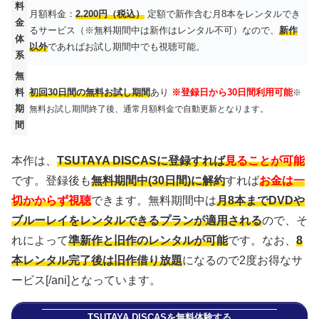
料
月額料金：
2.200円（税込）
定額で新作含む月8本をレンタルでき
金
るサービス（※無料期間中は新作はレンタル不可）なので、
新作
体
以外
であればお試し期間中でも視聴可能。
系
無
料
初回30日間の無料お試し期間
あり
※登録日から30日間利用可能
※
期
無料お試し期間終了後、通常月額料金で自動更新となります。
間
本作は、
TSUTAYA DISCASに登録すれば
見ることが可能
です。登録後も
無料期間中(30日間)に解約
すれば
お金は一
切かからず視聴
できます。無料期間中は
月8本までDVDや
ブルーレイをレンタルできるプランが適用される
ので、そ
れによって
準新作と旧作のレンタルが可能
です。なお、
8
本レンタル完了後は旧作借り放題
になるので2度お得なサ
ービス[/ani]となっています。
TSUTAYA DISCASを無料体験する