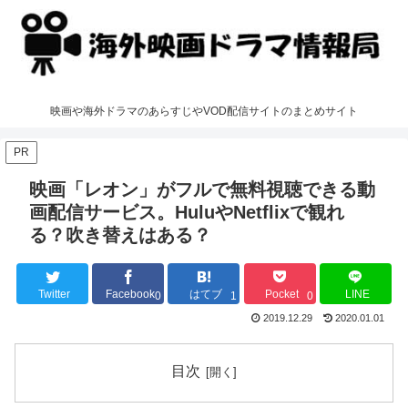
映画や海外ドラマのあらすじやVOD配信サイトのまとめサイト
PR
映画「レオン」がフルで無料視聴できる動
画配信サービス。HuluやNetflixで観れ
る？吹き替えはある？
Twitter
Facebook
はてブ
Pocket
LINE
0
1
0
2019.12.29
2020.01.01
目次