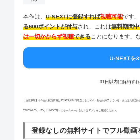
本作は、
U-NEXTに登録すれば
視聴可能
です。
る600ポイントが付与
され、これは
無料期間中
は一切かからず視聴
できる
ことになります。な
U-NEXT
31日以内に解約す
【注意事項】本作品の配信情報は2019年8月14日時点のものです。配信が終了している、または見放題が終
TSUTAYA TV、dTV、U-NEXT等）のホームページもしくはアプリをご確認ください。
登録なしの無料サイトでフル動画