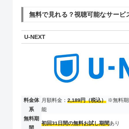
無料で見れる？視聴可能なサービ
U-NEXT
料金体
月額料金：
2,189円（税込）
※無料期
系
能
無料期
初回31日間の無料お試し期間
あり
間