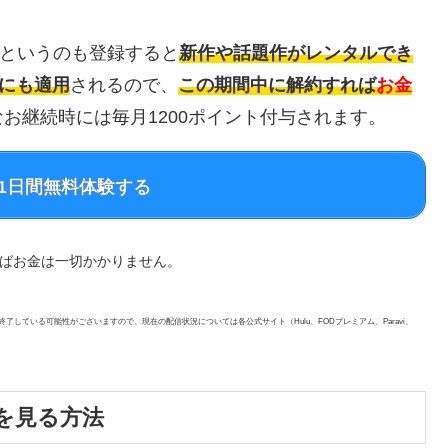
というのも登録すると
新作や話題作がレンタルでき
にも適用
されるので、
この期間中に解約すれば
お金
お継続時には毎月1200ポイント付与されます。
を31日間無料体験する
ればお金は一切かかりません。
了している可能性がございますので、現在の配信状況については各公式サイト（Hulu、FODプレミアム、Paravi、
を見る方法