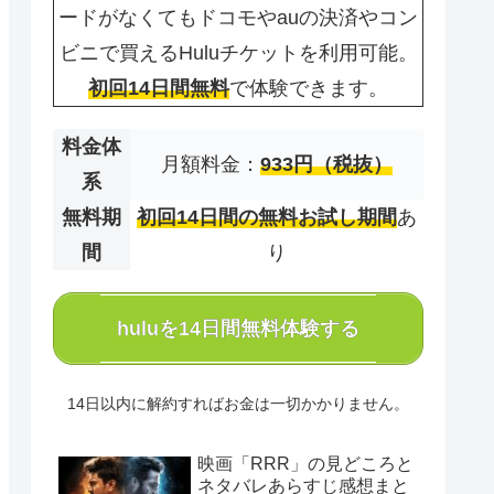
ードがなくてもドコモやauの決済やコン
ビニで買えるHuluチケットを利用可能。
初回14日間無料
で体験できます。
料金体
月額料金：
933円（税抜）
系
無料期
初回14日間の無料お試し期間
あ
間
り
huluを14日間無料体験する
14日以内に解約すればお金は一切かかりません。
映画「RRR」の見どころと
ネタバレあらすじ感想まと