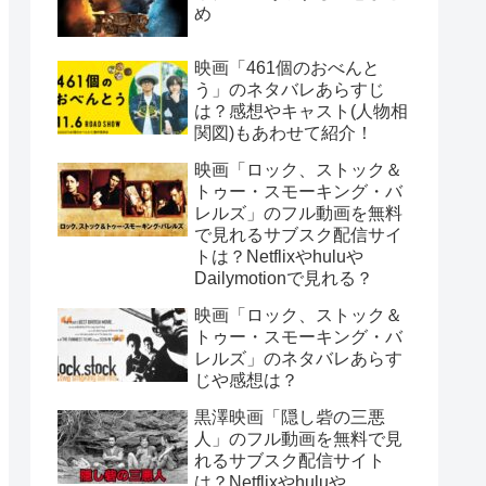
め
映画「461個のおべんと
う」のネタバレあらすじ
は？感想やキャスト(人物相
関図)もあわせて紹介！
映画「ロック、ストック＆
トゥー・スモーキング・バ
レルズ」のフル動画を無料
で見れるサブスク配信サイ
トは？Netflixやhuluや
Dailymotionで見れる？
映画「ロック、ストック＆
トゥー・スモーキング・バ
レルズ」のネタバレあらす
じや感想は？
黒澤映画「隠し砦の三悪
人」のフル動画を無料で見
れるサブスク配信サイト
は？Netflixやhuluや