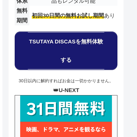
体系
品もレンタル可能
無料
初回30日間の無料お試し期間
あり
期間
TSUTAYA DISCASを無料体験
する
30日以内に解約すればお金は一切かかりません。
👑
U-NEXT