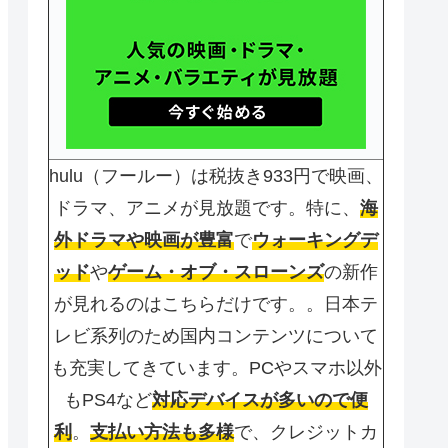
hulu（フールー）は税抜き933円で映画、
ドラマ、アニメが見放題です。特に、
海
外ドラマや映画が豊富
で
ウォーキングデ
ッド
や
ゲーム・オブ・スローンズ
の新作
が見れるのはこちらだけです。。日本テ
レビ系列のため国内コンテンツについて
も充実してきています。PCやスマホ以外
もPS4など
対応デバイスが多いので便
利
。
支払い方法も多様
で、クレジットカ