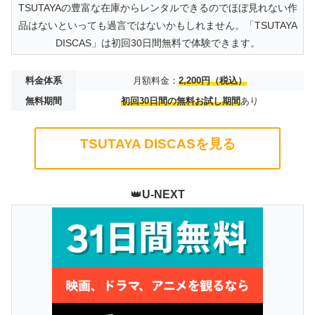
TSUTAYAの豊富な在庫からレンタルできるのでほぼ見れない作
品はないといっても過言ではないかもしれません。「TSUTAYA
DISCAS」は初回30日間無料で体験できます。
料金体系
月額料金：
2,200円（税込）
無料期間
初回30日間の無料お試し期間
あり
TSUTAYA DISCASを見る
👑
U-NEXT