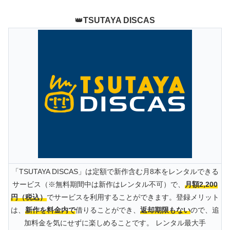
👑
TSUTAYA DISCAS
「TSUTAYA DISCAS」は定額で新作含む月8本をレンタルできる
サービス（※無料期間中は新作はレンタル不可）で、
月額2,200
円（税込）
でサービスを利用することができます。登録メリット
は、
新作を料金内で
借りることができ、
返却期限もない
ので、追
加料金を気にせずに楽しめることです。 レンタル最大手