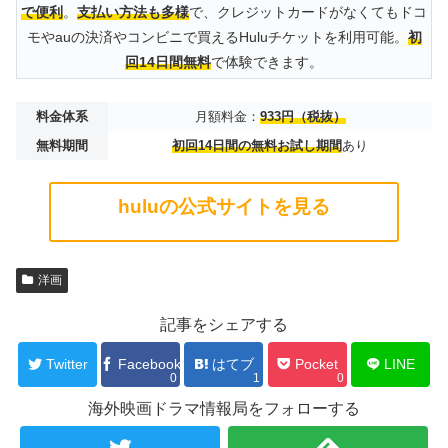
で便利
。
支払い方法も多様
で、クレジットカードがなくてもドコ
モやauの決済やコンビニで買えるHuluチケットを利用可能。
初
回14日間無料
で体験できます。
料金体系
月額料金：
933円（税抜）
無料期間
初回14日間の無料お試し期間
あり
huluの公式サイトを見る
洋画
記事をシェアする
Twitter
Facebook
はてブ
Pocket
LINE
0
1
0
海外映画ドラマ情報局をフォローする