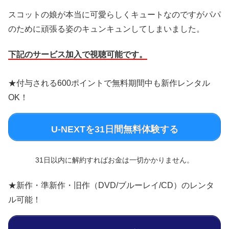
スコットの娘が本当に可愛らしくキュートなのですがパパ
のために頑張る姿のキュンキュンしてしまいました。
下記のサービス加入で視聴可能です。
★付与される600ポイントで無料期間中も新作レンタル
OK！
U-NEXTを31日間無料体験する
31日以内に解約すればお金は一切かかりません。
★新作・準新作・旧作（DVD/ブルーレイ/CD）のレンタ
ル可能！