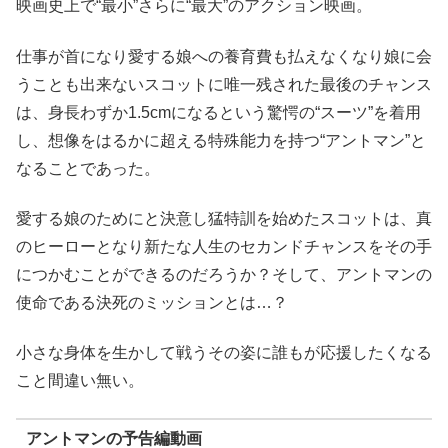
映画史上で“最小”さらに“最大”のアクション映画。
仕事が首になり愛する娘への養育費も払えなくなり娘に会
うことも出来ないスコットに唯一残された最後のチャンス
は、身長わずか1.5cmになるという驚愕の“スーツ”を着用
し、想像をはるかに超える特殊能力を持つ“アントマン”と
なることであった。
愛する娘のためにと決意し猛特訓を始めたスコットは、真
のヒーローとなり新たな人生のセカンドチャンスをその手
につかむことができるのだろうか？そして、アントマンの
使命である決死のミッションとは…？
小さな身体を生かして戦うその姿に誰もが応援したくなる
こと間違い無い。
アントマンの予告編動画