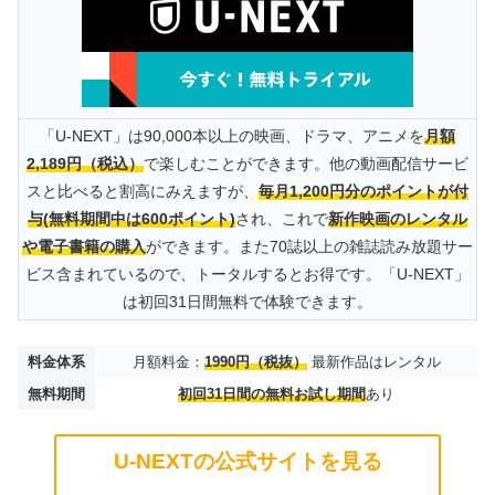
「U-NEXT」は90,000本以上の映画、ドラマ、アニメを
月額
2,189円（税込）
で楽しむことができます。他の動画配信サービ
スと比べると割高にみえますが、
毎月1,200円分のポイントが付
与(無料期間中は600ポイント)
され、これで
新作映画のレンタル
や電子書籍の購入
ができます。また70誌以上の雑誌読み放題サー
ビス含まれているので、トータルするとお得です。「U-NEXT」
は初回31日間無料で体験できます。
料金体系
月額料金：
1990円（税抜）
最新作品はレンタル
無料期間
初回31日間の無料お試し期間
あり
U-NEXTの公式サイトを見る