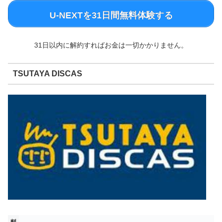
U-NEXTを31日間無料体験する
31日以内に解約すればお金は一切かかりません。
TSUTAYA DISCAS