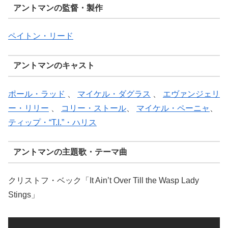
アントマンの監督・製作
ペイトン・リード
アントマンのキャスト
ポール・ラッド
、
マイケル・ダグラス
、
エヴァンジェリ
ー・リリー
、
コリー・ストール
、
マイケル・ペーニャ
、
ティップ・“T.I.”・ハリス
アントマンの主題歌・テーマ曲
クリストフ・ベック「It Ain’t Over Till the Wasp Lady
Stings」