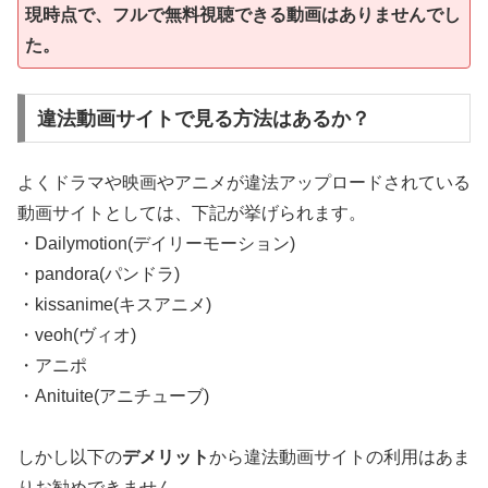
現時点で、フルで無料視聴できる動画はありませんでし
た。
違法動画サイトで見る方法はあるか？
よくドラマや映画やアニメが違法アップロードされている
動画サイトとしては、下記が挙げられます。
・Dailymotion(デイリーモーション)
・pandora(パンドラ)
・kissanime(キスアニメ)
・veoh(ヴィオ)
・アニポ
・Anituite(アニチューブ)
しかし以下の
デメリット
から違法動画サイトの利用はあま
りお勧めできません。