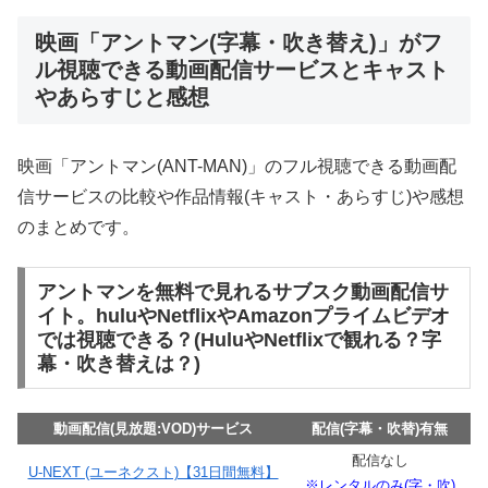
映画「アントマン(字幕・吹き替え)」がフ
ル視聴できる動画配信サービスとキャスト
やあらすじと感想
映画「アントマン(ANT-MAN)」のフル視聴できる動画配
信サービスの比較や作品情報(キャスト・あらすじ)や感想
のまとめです。
アントマンを無料で見れるサブスク動画配信サ
イト。huluやNetflixやAmazonプライムビデオ
では視聴できる？(HuluやNetflixで観れる？字
幕・吹き替えは？)
動画配信(見放題:VOD)サービス
配信(字幕・吹替)有無
配信なし
U-NEXT (ユーネクスト)【31日間無料】
※レンタルのみ(字・吹)