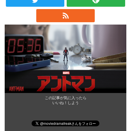
この記事が気に入ったら
いいね！しよう