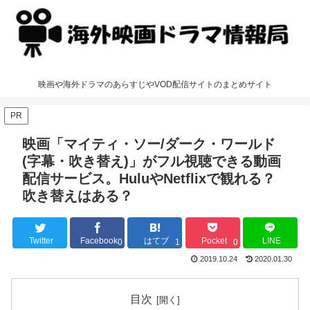
映画や海外ドラマのあらすじやVOD配信サイトのまとめサイト
PR
映画「マイティ・ソー/ダーク・ワールド
(字幕・吹き替え)」がフル視聴できる動画
配信サービス。HuluやNetflixで観れる？
吹き替えはある？
Twitter
Facebook
はてブ
Pocket
LINE
0
1
0
2019.10.24
2020.01.30
目次