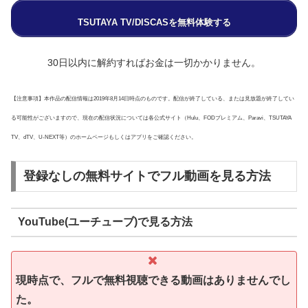
TSUTAYA TV/DISCASを無料体験する
30日以内に解約すればお金は一切かかりません。
【注意事項】本作品の配信情報は2019年8月14日時点のものです。配信が終了している、または見放題が終了してい
る可能性がございますので、現在の配信状況については各公式サイト（Hulu、FODプレミアム、Paravi、TSUTAYA
TV、dTV、U-NEXT等）のホームページもしくはアプリをご確認ください。
登録なしの無料サイトでフル動画を見る方法
YouTube(ユーチューブ)で見る方法
現時点で、フルで無料視聴できる動画はありませんでし
た。