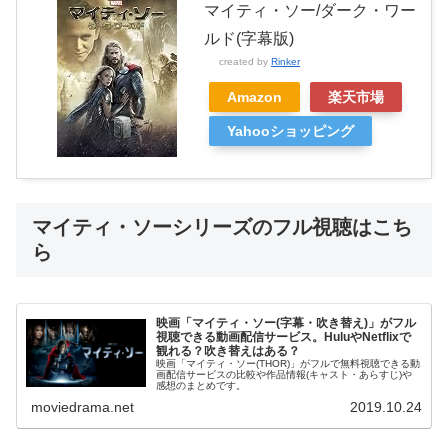
マイティ・ソー/ダーク・ワー
ルド(字幕版)
created by
Rinker
Amazon
楽天市場
Yahooショッピング
マイティ・ソーシリーズのフル視聴はこち
ら
映画「マイティ・ソー(字幕・吹き替え)」がフル
視聴できる動画配信サービス。HuluやNetflixで
観れる？吹き替えはある？
映画「マイティ・ソー(THOR)」がフルで無料視聴できる動
画配信サービスの比較や作品情報(キャスト・あらすじ)や
感想のまとめです。
moviedrama.net
2019.10.24