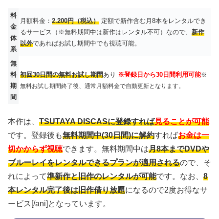
料
月額料金：
2.200円（税込）
定額で新作含む月8本をレンタルでき
金
るサービス（※無料期間中は新作はレンタル不可）なので、
新作
体
以外
であればお試し期間中でも視聴可能。
系
無
料
初回30日間の無料お試し期間
あり
※登録日から30日間利用可能
※
期
無料お試し期間終了後、通常月額料金で自動更新となります。
間
本作は、
TSUTAYA DISCASに登録すれば
見ることが可能
です。登録後も
無料期間中(30日間)に解約
すれば
お金は一
切かからず視聴
できます。無料期間中は
月8本までDVDや
ブルーレイをレンタルできるプランが適用される
ので、そ
れによって
準新作と旧作のレンタルが可能
です。なお、
8
本レンタル完了後は旧作借り放題
になるので2度お得なサ
ービス[/ani]となっています。