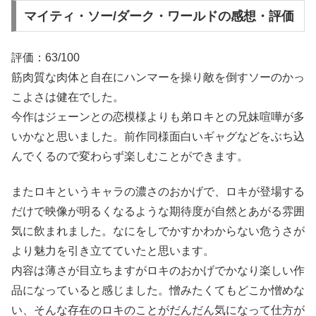
マイティ・ソー/ダーク・ワールドの感想・評価
評価：63/100
筋肉質な肉体と自在にハンマーを操り敵を倒すソーのかっ
こよさは健在でした。
今作はジェーンとの恋模様よりも弟ロキとの兄妹喧嘩が多
いかなと思いました。前作同様面白いギャグなどをぶち込
んでくるので変わらず楽しむことができます。
またロキというキャラの濃さのおかげで、ロキが登場する
だけで映像が明るくなるような期待度が自然とあがる雰囲
気に飲まれました。なにをしでかすかわからない危うさが
より魅力を引き立てていたと思います。
内容は薄さが目立ちますがロキのおかげでかなり楽しい作
品になっていると感じました。憎みたくてもどこか憎めな
い、そんな存在のロキのことがだんだん気になって仕方が