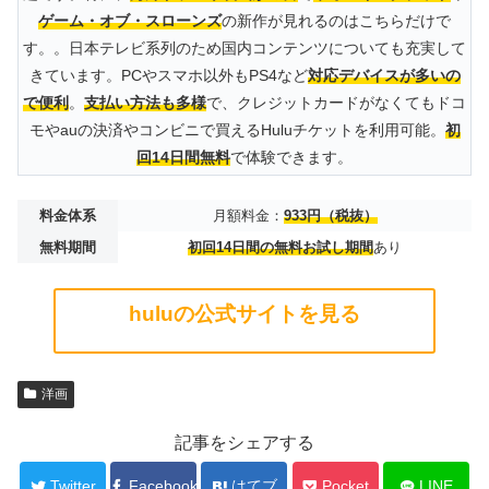
ゲーム・オブ・スローンズ
の新作が見れるのはこちらだけで
す。。日本テレビ系列のため国内コンテンツについても充実して
きています。PCやスマホ以外もPS4など
対応デバイスが多いの
で便利
。
支払い方法も多様
で、クレジットカードがなくてもドコ
モやauの決済やコンビニで買えるHuluチケットを利用可能。
初
回14日間無料
で体験できます。
料金体系
月額料金：
933円（税抜）
無料期間
初回14日間の無料お試し期間
あり
huluの公式サイトを見る
洋画
記事をシェアする
Twitter
Facebook
はてブ
Pocket
LINE