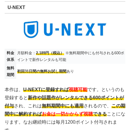
U-NEXT
料金
月額料金：
2,189円（税込）
※無料期間中にも付与される600ポ
体系
イントで新作レンタルも可能
無料
初回31日間の無料お試し期間
あり
期間
本作は、
U-NEXTに登録すれば
視聴可能
です。というのも
登録すると
新作や話題作がレンタルできる600ポイントが
付与
され、これは
無料期間中にも適用
されるので、
この期
間中に解約すれば
お金は一切かからず視聴
できる
ことにな
ります。なお継続時には毎月1200ポイント付与されま