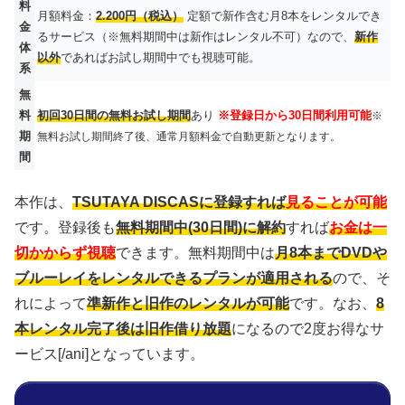
料
月額料金：
2.200円（税込）
定額で新作含む月8本をレンタルでき
金
るサービス（※無料期間中は新作はレンタル不可）なので、
新作
体
以外
であればお試し期間中でも視聴可能。
系
無
料
初回30日間の無料お試し期間
あり
※登録日から30日間利用可能
※
期
無料お試し期間終了後、通常月額料金で自動更新となります。
間
本作は、
TSUTAYA DISCASに登録すれば
見ることが可能
です。登録後も
無料期間中(30日間)に解約
すれば
お金は一
切かからず視聴
できます。無料期間中は
月8本までDVDや
ブルーレイをレンタルできるプランが適用される
ので、そ
れによって
準新作と旧作のレンタルが可能
です。なお、
8
本レンタル完了後は旧作借り放題
になるので2度お得なサ
ービス[/ani]となっています。