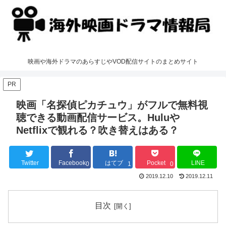
映画や海外ドラマのあらすじやVOD配信サイトのまとめサイト
PR
映画「名探偵ピカチュウ」がフルで無料視
聴できる動画配信サービス。Huluや
Netflixで観れる？吹き替えはある？
Twitter
Facebook
はてブ
Pocket
LINE
0
1
0
2019.12.10
2019.12.11
目次