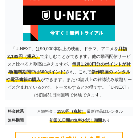
「U-NEXT」は90,000本以上の映画、ドラマ、アニメを
月額
2,189円（税込）
で楽しむことができます。他の動画配信サービ
スと比べると割高にみえますが、
毎月1,200円分のポイントが付
与(無料期間中は600ポイント)
され、これで
新作映画のレンタル
や電子書籍の購入
ができます。また70誌以上の雑誌読み放題サー
ビス含まれているので、トータルするとお得です。「U-NEXT」
は初回31日間無料で体験できます。
料金体系
月額料金：
1990円（税抜）
最新作品はレンタル
無料期間
初回31日間の無料お試し期間
あり