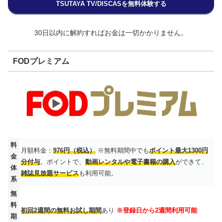
TSUTAYA TV/DISCASを無料体験する
30日以内に解約すればお金は一切かかりません。
FODプレミアム
料
月額料金：
976円（税込）
※無料期間中でも
ポイント最大1300円
金
分付与
。ポイントで、
動画レンタルや電子書籍の購入
ができて、
体
雑誌見放題サービス
も利用可能。
系
無
料
初回2週間の無料お試し期間
あり
※登録日から2週間利用可能
期