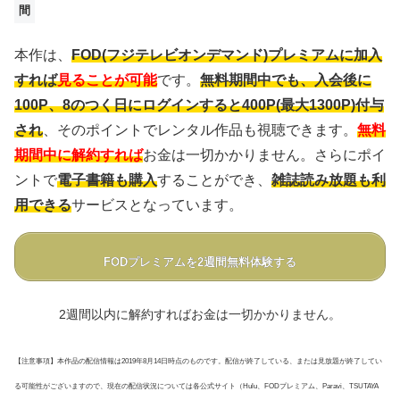
間
本作は、
FOD(フジテレビオンデマンド)プレミアムに加入
すれば
見ることが可能
です。
無料期間中でも、入会後に
100P、8のつく日にログインすると400P(最大1300P)付与
され
、そのポイントでレンタル作品も視聴できます。
無料
期間中に解約すれば
お金は一切かかりません。さらにポイ
ントで
電子書籍も購入
することができ、
雑誌読み放題も利
用できる
サービスとなっています。
FODプレミアムを2週間無料体験する
2週間以内に解約すればお金は一切かかりません。
【注意事項】本作品の配信情報は2019年8月14日時点のものです。配信が終了している、または見放題が終了してい
る可能性がございますので、現在の配信状況については各公式サイト（Hulu、FODプレミアム、Paravi、TSUTAYA