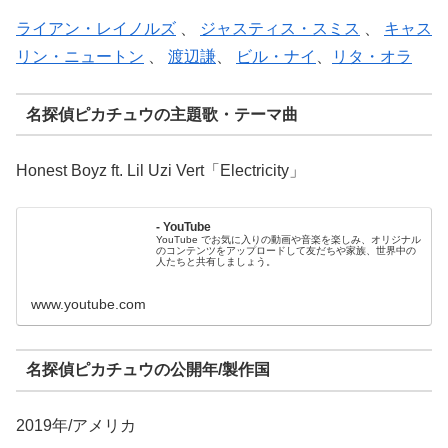
ライアン・レイノルズ
、
ジャスティス・スミス
、
キャス
リン・ニュートン
、
渡辺謙
、
ビル・ナイ
、
リタ・オラ
名探偵ピカチュウの主題歌・テーマ曲
Honest Boyz ft. Lil Uzi Vert「Electricity」
- YouTube
YouTube でお気に入りの動画や音楽を楽しみ、オリジナル
のコンテンツをアップロードして友だちや家族、世界中の
人たちと共有しましょう。
www.youtube.com
名探偵ピカチュウの公開年/製作国
2019年/アメリカ