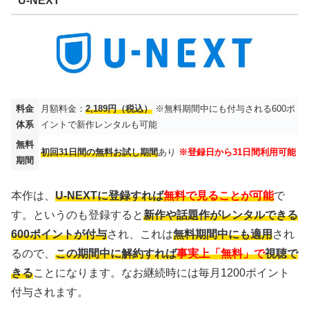
U-NEXT
料金
月額料金：
2,189円（税込）
※無料期間中にも付与される600ポ
体系
イントで新作レンタルも可能
無料
初回31日間の無料お試し期間
あり
※登録日から31日間利用可能
期間
本作は、
U-NEXTに登録すれば
無料で見ることが可能
で
す。というのも登録すると
新作や話題作がレンタルできる
600ポイントが付与
され、これは
無料期間中にも適用
され
るので、
この期間中に解約すれば
事実上「無料」で
視聴で
きる
ことになります。なお継続時には毎月1200ポイント
付与されます。