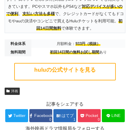
きています。PCやスマホ以外もPS4など
対応デバイスが多いの
で便利
。
支払い方法も多様
で、クレジットカードがなくてもドコ
モやauの決済やコンビニで買えるHuluチケットを利用可能。
初
回14日間無料
で体験できます。
料金体系
月額料金：
933円（税抜）
無料期間
初回14日間の無料お試し期間
あり
huluの公式サイトを見る
洋画
記事をシェアする
Twitter
Facebook
はてブ
Pocket
LINE
0
1
0
海外映画ドラマ情報局をフォローする