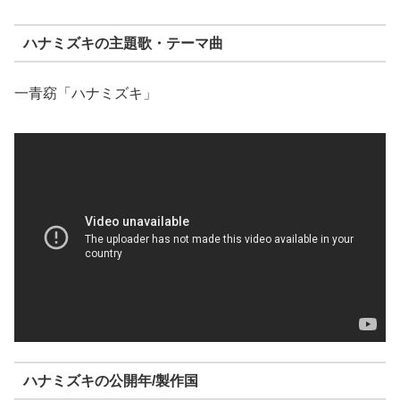
ハナミズキの主題歌・テーマ曲
一青窈「ハナミズキ」
ハナミズキの公開年/製作国