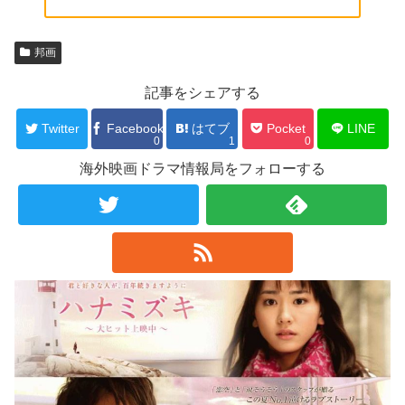
邦画
記事をシェアする
Twitter
Facebook
はてブ
Pocket
LINE
0
1
0
海外映画ドラマ情報局をフォローする