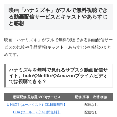
映画「ハナミズキ」がフルで無料視聴でき
る動画配信サービスとキャストやあらすじ
と感想
映画「ハナミズキ」がフルで無料視聴できる動画配信サー
ビスの比較や作品情報(キャスト・あらすじ)や感想のまと
めです。
ハナミズキを無料で見れるサブスク動画配信サ
イト。huluやNetflixやAmazonプライムビデオ
では視聴できる？
動画配信(見放題:VOD)サービス
配信(字幕・吹替)有無
U-NEXT (ユーネクスト)【31日間無料】
配信なし
Hulu (フールー)【14日間無料】
配信なし