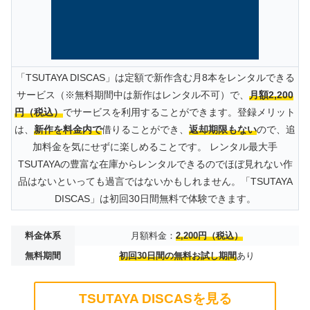
「TSUTAYA DISCAS」は定額で新作含む月8本をレンタルできる
サービス（※無料期間中は新作はレンタル不可）で、
月額2,200
円（税込）
でサービスを利用することができます。登録メリット
は、
新作を料金内で
借りることができ、
返却期限もない
ので、追
加料金を気にせずに楽しめることです。 レンタル最大手
TSUTAYAの豊富な在庫からレンタルできるのでほぼ見れない作
品はないといっても過言ではないかもしれません。「TSUTAYA
DISCAS」は初回30日間無料で体験できます。
料金体系
月額料金：
2,200円（税込）
無料期間
初回30日間の無料お試し期間
あり
TSUTAYA DISCASを見る