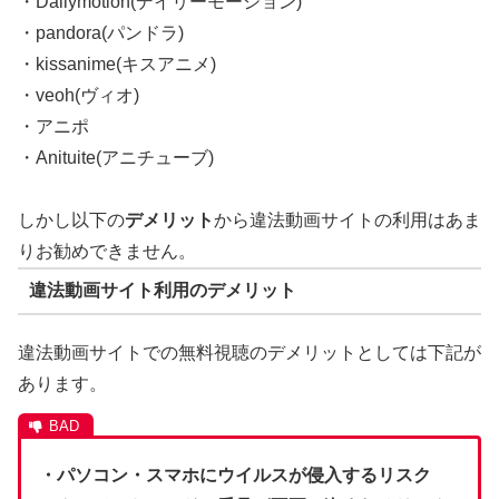
・Dailymotion(デイリーモーション)
・pandora(パンドラ)
・kissanime(キスアニメ)
・veoh(ヴィオ)
・アニポ
・Anituite(アニチューブ)
しかし以下の
デメリット
から違法動画サイトの利用はあま
りお勧めできません。
違法動画サイト利用のデメリット
違法動画サイトでの無料視聴のデメリットとしては下記が
あります。
・パソコン・スマホにウイルスが侵入するリスク