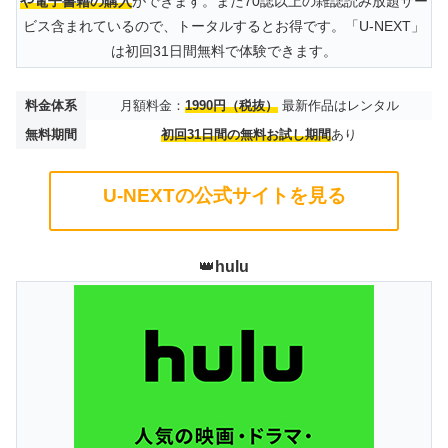
や電子書籍の購入
ができます。また70誌以上の雑誌読み放題サー
ビス含まれているので、トータルするとお得です。「U-NEXT」
は初回31日間無料で体験できます。
料金体系
月額料金：
1990円（税抜）
最新作品はレンタル
無料期間
初回31日間の無料お試し期間
あり
U-NEXTの公式サイトを見る
👑
hulu