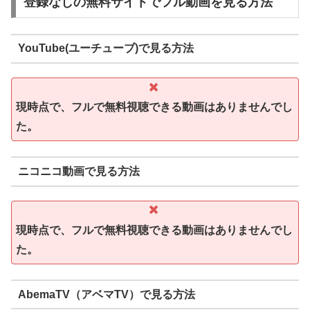
登録なしの無料サイトでフル動画を見る方法
YouTube(ユーチューブ)で見る方法
現時点で、フルで無料視聴できる動画はありませんでし
た。
ニコニコ動画で見る方法
現時点で、フルで無料視聴できる動画はありませんでし
た。
AbemaTV（アベマTV）で見る方法