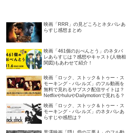
映画「RRR」の見どころとネタバレあ
らすじ感想まとめ
映画「461個のおべんとう」のネタバ
レあらすじは？感想やキャスト(人物相
関図)もあわせて紹介！
映画「ロック、ストック＆トゥー・ス
モーキング・バレルズ」のフル動画を
無料で見れるサブスク配信サイトは？
NetflixやhuluやDailymotionで見れる？
映画「ロック、ストック＆トゥー・ス
モーキング・バレルズ」のネタバレあ
らすじや感想は？
黒澤映画「隠し砦の三悪人」のフル動