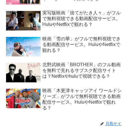
実写版映画「捨てがたき人々」がフル
で無料視聴できる動画配信サービス。
HuluやNetflixで観れる？
映画「雪の華」がフルで無料視聴でき
る動画配信サービス。HuluやNetflixで
観れる？
北野武映画「BROTHER」のフル動画
を無料で見れるサブスク配信サイト
は？Netflixやhuluで視聴できる？
映画「木更津キャッツアイ ワールドシ
リーズ」がフルで無料視聴できる動画
配信サービス。HuluやNetflixで観れ
る？
月島ケイ