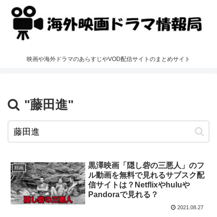
映画や海外ドラマのあらすじやVOD配信サイトのまとめサイト
"藤田進"
黒澤映画「隠し砦の三悪人」のフ
邦画
ル動画を無料で見れるサブスク配
信サイトは？Netflixやhuluや
Pandoraで見れる？
2021.08.27