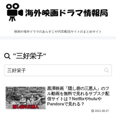
映画や海外ドラマのあらすじやVOD配信サイトのまとめサイト
"三好栄子"
黒澤映画「隠し砦の三悪人」のフ
邦画
ル動画を無料で見れるサブスク配
信サイトは？Netflixやhuluや
Pandoraで見れる？
2021.08.27